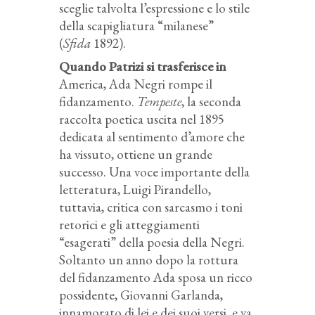
sceglie talvolta l’espressione e lo stile
della scapigliatura “milanese”
(
Sfida
1892).
Quando Patrizi si trasferisce in
America, Ada Negri rompe il
fidanzamento.
Tempeste
, la seconda
raccolta poetica uscita nel 1895
dedicata al sentimento d’amore che
ha vissuto, ottiene un grande
successo. Una voce importante della
letteratura, Luigi Pirandello,
tuttavia, critica con sarcasmo i toni
retorici e gli atteggiamenti
“esagerati” della poesia della Negri.
Soltanto un anno dopo la rottura
del fidanzamento Ada sposa un ricco
possidente, Giovanni Garlanda,
innamorato di lei e dei suoi versi, e va