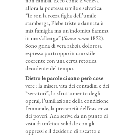
non cambia. Ecco come si vedeva
allora la poetessa umile e selvatica:
“Io son la rozza figlia dell’umile
stamberga, Plebe triste e dannata è
mia famiglia ma un'indomita fiamma
in me s’alberga” (
Senza nome
1892).
Sono grida di vera rabbia dolorosa
espressa purtroppo in uno stile
coerente con una certa retorica
decadente del tempo.
Dietro le parole ci sono però cose
vere : la misera vita dei contadini e dei
“servitori”, lo sfruttamento degli
operai, l’umiliazione della condizione
femminile, la precarietà dell’esistenza
dei poveri. Ada scrive da un punto di
vista di un’etica solidale con gli
oppressi e il desiderio di riscatto e