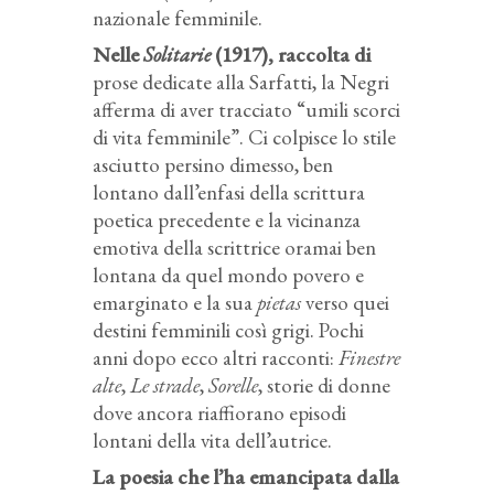
nazionale femminile.
Nelle
Solitarie
(1917), raccolta di
prose dedicate alla Sarfatti, la Negri
afferma di aver tracciato “umili scorci
di vita femminile”. Ci colpisce lo stile
asciutto persino dimesso, ben
lontano dall’enfasi della scrittura
poetica precedente e la vicinanza
emotiva della scrittrice oramai ben
lontana da quel mondo povero e
emarginato e la sua
pietas
verso quei
destini femminili così grigi. Pochi
anni dopo ecco altri racconti:
Finestre
alte
,
Le strade
,
Sorelle
, storie di donne
dove ancora riaffiorano episodi
lontani della vita dell’autrice.
La poesia che l’ha emancipata dalla