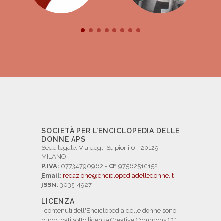
SOCIETÀ PER L'ENCICLOPEDIA DELLE
DONNE APS
Sede legale: Via degli Scipioni 6 - 20129
MILANO
P.IVA:
07734790962 -
CF
97562510152
Email:
redazione@enciclopediadelledonne.it
ISSN:
3035-4927
LICENZA
I contenuti dell'Enciclopedia delle donne sono
pubblicati sotto licenza Creative Commons CC