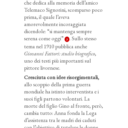
che dedica alla memoria dell’amico
Telemaco Signorini, scomparso poco
prima, il quale l’aveva
amorevolmente incoraggiata
dicendole: “si mantenga sempre
serena come oggi”
. Sullo stesso
3
tema nel 1910 pubblica anche
Giovanni Fattori: studio biografico
,
uno dei testi più importanti sul
pittore livornese.
Cresciuta con idee risorgimentali,
allo scoppio della prima guerra
mondiale ha istinto interventista e i
suoi figli partono volontari. La
morte del figlio Gino al fronte, però,
cambia tutto: Anna fonda la Lega
d’assistenza tra le madri dei caduti
con l’obiettivo di tutelare le donne