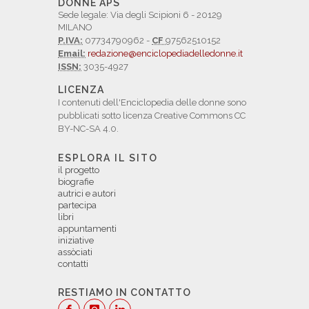
DONNE APS
Sede legale: Via degli Scipioni 6 - 20129
MILANO
P.IVA:
07734790962 -
CF
97562510152
Email:
redazione@enciclopediadelledonne.it
ISSN:
3035-4927
LICENZA
I contenuti dell'Enciclopedia delle donne sono
pubblicati sotto licenza Creative Commons CC
BY-NC-SA 4.0.
ESPLORA IL SITO
il progetto
biografie
autrici e autori
partecipa
libri
appuntamenti
iniziative
assòciati
contatti
RESTIAMO IN CONTATTO