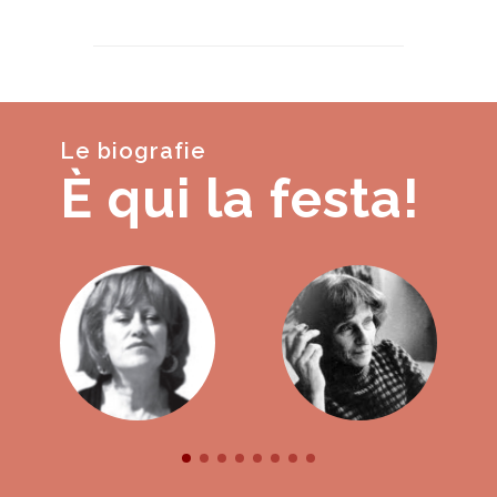
Le biografie
È qui la festa!