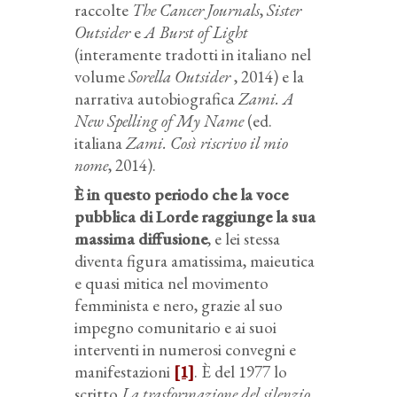
raccolte
The Cancer Journals
,
Sister
Outsider
e
A Burst of Light
(interamente tradotti in italiano nel
volume
Sorella Outsider
, 2014) e la
narrativa autobiografica
Zami. A
New Spelling of My Name
(ed.
italiana
Zami. Così riscrivo il mio
nome
, 2014).
È in questo periodo che la voce
pubblica di Lorde raggiunge la sua
massima diffusione
, e lei stessa
diventa figura amatissima, maieutica
e quasi mitica nel movimento
femminista e nero, grazie al suo
impegno comunitario e ai suoi
interventi in numerosi convegni e
manifestazioni
[1]
. È del 1977 lo
scritto
La trasformazione del silenzio