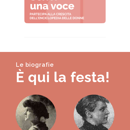
Le biografie
È qui la festa!