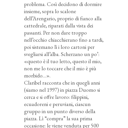
problema. Così decidono di dormire
insieme, sopra lo scalone
dell’Arengario, proprio di fianco alla
cattedrale, riparati dalla vista dei
passanti. Per non dare troppo
nell’occhio chiacchierano fino a tardi,
poi sistemano lì i loro cartoni per
svegliarsi all’alba. Scherzano un po’:
«questo è il tuo letto, questo il mio,
non me lo toccare che il mio è più
morbido…».
Claribel racconta che in quegli anni
(siamo nel 1997) in piazza Duomo si
cerca e si offre lavoro: filippini,
ecuadoreni e peruviani, ciascun
gruppo in un punto diverso della
piazza. Lì “compra” la sua prima
occasione: le viene venduta per 500