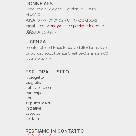
DONNE APS
Sede legale: Via degli Scipioni 6 - 20129
MILANO
P.IVA:
07734790962 -
CF
97562510152
Email:
redazione@enciclopediadelledonne.it
ISSN:
3035-4927
LICENZA
I contenuti dell'Enciclopedia delle donne sono
pubblicati sotto licenza Creative Commons CC
BY-NC-SA 4.0.
ESPLORA IL SITO
il progetto
biografie
autrici e autori
partecipa
libri
appuntamenti
iniziative
assòciati
contatti
RESTIAMO IN CONTATTO