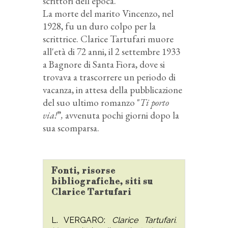
scrittori dell'epoca.
La morte del marito Vincenzo, nel
1928, fu un duro colpo per la
scrittrice. Clarice Tartufari muore
all'età di 72 anni, il 2 settembre 1933
a Bagnore di Santa Fiora, dove si
trovava a trascorrere un periodo di
vacanza, in attesa della pubblicazione
del suo ultimo romanzo "
Ti porto
via!
”
,
avvenuta pochi giorni dopo la
sua scomparsa.
Fonti, risorse
bibliografiche, siti su
Clarice Tartufari
L. VERGARO:
Clarice Tartufari.