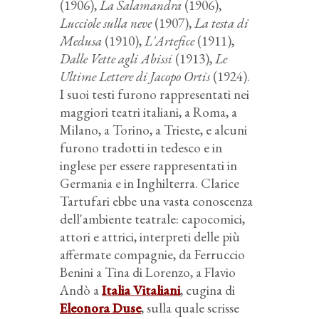
(1906),
La Salamandra
(1906),
Lucciole sulla neve
(1907),
La testa di
Medusa
(1910),
L'Artefice
(1911),
Dalle Vette agli Abissi
(1913),
Le
Ultime Lettere di Jacopo Ortis
(1924).
I suoi testi furono rappresentati nei
maggiori teatri italiani, a Roma, a
Milano, a Torino, a Trieste, e alcuni
furono tradotti in tedesco e in
inglese per essere rappresentati in
Germania e in Inghilterra. Clarice
Tartufari ebbe una vasta conoscenza
dell'ambiente teatrale: capocomici,
attori e attrici, interpreti delle più
affermate compagnie, da Ferruccio
Benini a Tina di Lorenzo, a Flavio
Andò a
Italia Vitaliani
, cugina di
Eleonora Duse
, sulla quale scrisse