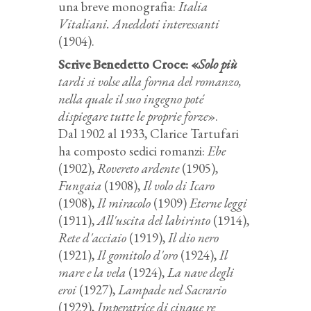
una breve monografia:
Italia
Vitaliani. Aneddoti interessanti
(1904).
Scrive Benedetto Croce: «
Solo più
tardi si volse alla forma del romanzo,
nella quale il suo ingegno poté
dispiegare tutte le proprie forze
».
Dal 1902 al 1933, Clarice Tartufari
ha composto sedici romanzi:
Ebe
(1902),
Rovereto ardente
(1905),
Fungaia
(1908),
Il volo di Icaro
(1908),
Il miracolo
(1909)
Eterne leggi
(1911),
All'uscita del labirinto
(1914),
Rete d'acciaio
(1919),
Il dio nero
(1921),
Il gomitolo d'oro
(1924),
Il
mare e la vela
(1924),
La nave degli
eroi
(1927),
Lampade nel Sacrario
(1929),
Imperatrice di cinque re