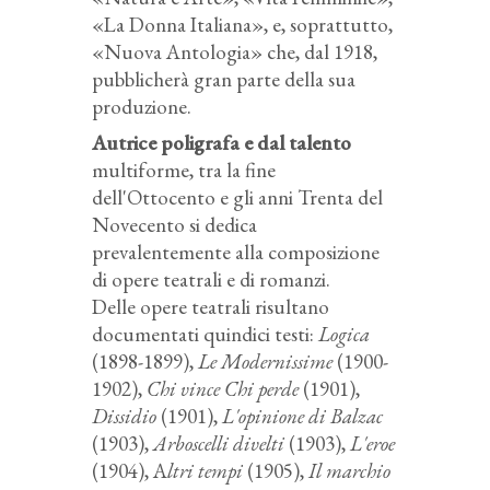
«La Donna Italiana», e, soprattutto,
«Nuova Antologia» che, dal 1918,
pubblicherà gran parte della sua
produzione.
Autrice poligrafa e dal talento
multiforme, tra la fine
dell'Ottocento e gli anni Trenta del
Novecento si dedica
prevalentemente alla composizione
di opere teatrali e di romanzi.
Delle opere teatrali risultano
documentati quindici testi:
Logica
(1898-1899),
Le Modernissime
(1900-
1902),
Chi vince Chi perde
(1901),
Dissidio
(1901),
L'opinione di Balzac
(1903),
Arboscelli divelti
(1903),
L'eroe
(1904), A
ltri tempi
(1905),
Il marchio