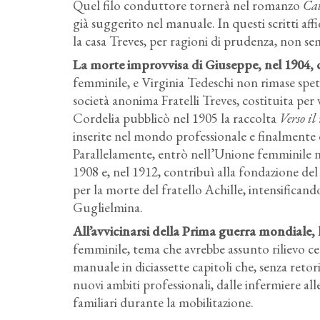
Quel filo conduttore tornerà nel romanzo
Ca
già suggerito nel manuale. In questi scritti aff
la casa Treves, per ragioni di prudenza, non s
La morte improvvisa di Giuseppe, nel 1904, 
femminile, e Virginia Tedeschi non rimase spett
società anonima Fratelli Treves, costituita per 
Cordelia pubblicò nel 1905 la raccolta
Verso il
inserite nel mondo professionale e finalmente 
Parallelamente, entrò nell’Unione femminile n
1908 e, nel 1912, contribuì alla fondazione del
per la morte del fratello Achille, intensificando
Guglielmina.
All’avvicinarsi della Prima guerra mondiale, l
femminile, tema che avrebbe assunto rilievo c
manuale in diciassette capitoli che, senza reto
nuovi ambiti professionali, dalle infermiere al
familiari durante la mobilitazione.