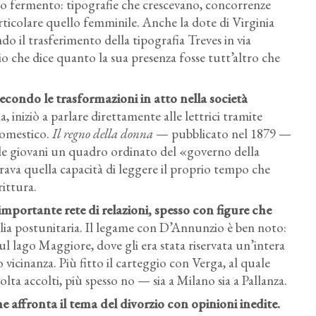
eno fermento: tipografie che crescevano, concorrenze
rticolare quello femminile. Anche la dote di Virginia
do il trasferimento della tipografia Treves in via
o che dice quanto la sua presenza fosse tutt’altro che
 secondo le trasformazioni in atto nella società
, iniziò a parlare direttamente alle lettrici tramite
 domestico.
Il regno della donna
— pubblicato nel 1879 —
lle giovani un quadro ordinato del «governo della
ava quella capacità di leggere il proprio tempo che
rittura.
importante rete di relazioni, spesso con figure che
Italia postunitaria. Il legame con D’Annunzio è ben noto:
 sul lago Maggiore, dove gli era stata riservata un’intera
 vicinanza. Più fitto il carteggio con Verga, al quale
volta accolti, più spesso no — sia a Milano sia a Pallanza.
e affronta il tema del divorzio con opinioni inedite.