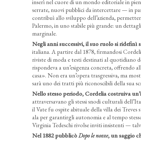
inserì nel cuore di un mondo editoriale in pi
serrate, nuovi pubblici da intercettare — in pa
contribuì allo sviluppo dell’azienda, permetten
Palermo, in uno stabile più grande: un dettagli
marginale.
Negli anni successivi, il suo ruolo si ridefinì
italiana. A partire dal 1878, firmandosi Cordelia
riviste di moda e testi destinati al quotidiano
rispondeva a un’esigenza concreta, offrendo a
casa». Non era un’opera trasgressiva, ma mostr
sarà uno dei tratti più riconoscibili della sua sc
Nello stesso periodo, Cordelia costruiva un’
attraversavano gli stessi snodi culturali dell’
il Vate fu ospite abituale della villa dei Treves
ala per garantirgli autonomia e al tempo stesso
Virginia Tedeschi rivolse inviti insistenti — tal
Nel 1882 pubblicò
Dopo le nozze
, un saggio ch