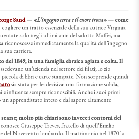
orge Sand
— «
L’ingegno cerca e il cuore trova
» — come
 cogliere un tratto essenziale della sua autrice Virginia
quentate solo negli ultimi anni del salotto Maffei, ma
sa riconoscesse immediatamente la qualità dell’ingegno
la sua carriera.
 del 1849, in una famiglia ebraica agiata e colta. Il
devano un’azienda nel settore dei filati; lo zio
a piccola di libri e carte stampate. Non sorprende quindi
nato
sia stata per lei decisiva: una formazione solida,
i e influenze sempre riconoscibili. Anche i suoi primi
 un apprendistato inteso e dal sapore altamente
 scarse; molto più chiari sono invece i contorni del
 conosce Giuseppe Treves, fratello di quell’Emilio
tore del Novecento lombardo. Il matrimonio nel 1870 la