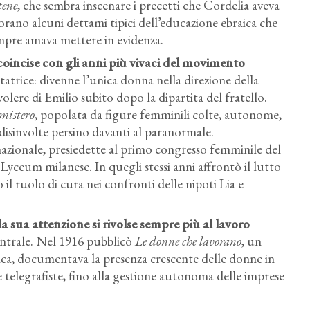
tene
, che sembra inscenare i precetti che Cordelia aveva
iorano alcuni dettami tipici dell’educazione ebraica che
empre amava mettere in evidenza.
coincise con gli anni più vivaci del movimento
atrice: divenne l’unica donna nella direzione della
volere di Emilio subito dopo la dipartita del fratello.
 mistero
, popolata da figure femminili colte, autonome,
disinvolte persino davanti al paranormale.
azionale, presiedette al primo congresso femminile del
 Lyceum milanese. In quegli stessi anni affrontò il lutto
 il ruolo di cura nei confronti delle nipoti Lia e
a sua attenzione si rivolse sempre più al lavoro
entrale. Nel 1916 pubblicò
Le donne che lavorano
, un
rica, documentava la presenza crescente delle donne in
le telegrafiste, fino alla gestione autonoma delle imprese