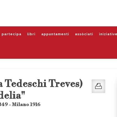
partecipa
libri
appuntamenti
assòciati
iniziativ
a Tedeschi Treves)
delia"
849 - Milano 1916