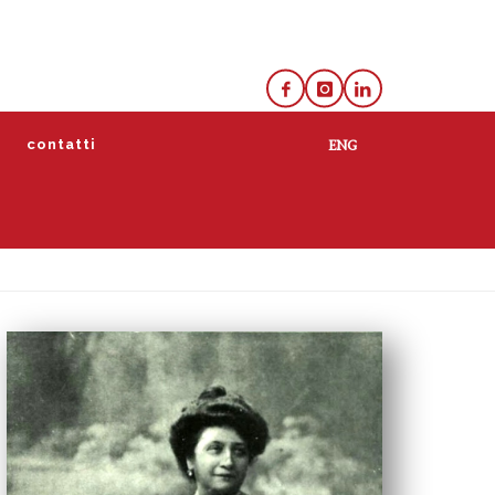
e
contatti