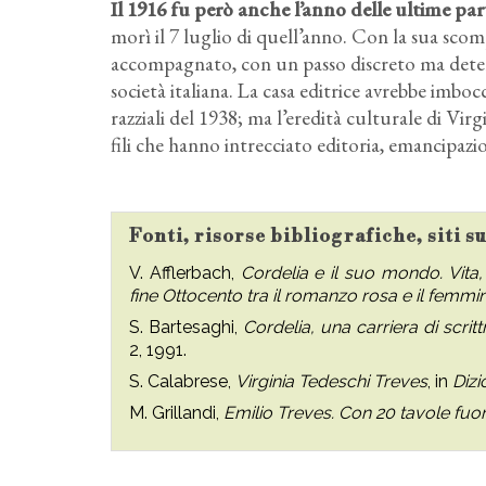
Il 1916 fu però anche l’anno delle ultime par
morì il 7 luglio di quell’anno. Con la sua scom
accompagnato, con un passo discreto ma deter
società italiana. La casa editrice avrebbe imboc
razziali del 1938; ma l’eredità culturale di Vi
fili che hanno intrecciato editoria, emancipaz
Fonti, risorse bibliografiche, siti s
V. Afflerbach,
Cordelia e il suo mondo. Vita, 
fine Ottocento tra il romanzo rosa e il femm
S. Bartesaghi,
Cordelia, una carriera di scrittr
2, 1991.
S. Calabrese,
Virginia Tedeschi Treves
, in
Dizi
M. Grillandi,
Emilio Treves. Con 20 tavole fuor