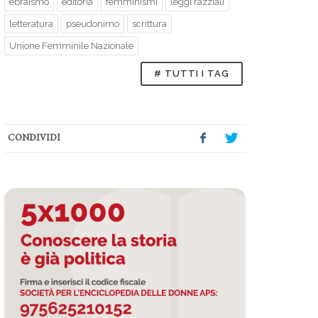
ebraismo
editoria
femminismi
leggi razziali
letteratura
pseudonimo
scrittura
Unione Femminile Nazionale
# TUTTI I TAG
CONDIVIDI