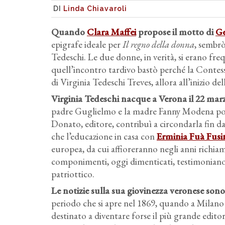
DI
Linda Chiavaroli
Quando
Clara Maffei
propose il motto di
Ge
epigrafe ideale per
Il regno della donna
, sembrò
Tedeschi. Le due donne, in verità, si erano fre
quell’incontro tardivo bastò perché la Contes
di Virginia Tedeschi Treves, allora all’inizio del
Virginia Tedeschi nacque a Verona il 22 marzo
padre Guglielmo e la madre Fanny Modena posse
Donato, editore, contribuì a circondarla fin d
che l’educazione in casa con
Erminia Fuà Fusi
europea, da cui affioreranno negli anni richiam
componimenti, oggi dimenticati, testimoniano
patriottico.
Le notizie sulla sua giovinezza veronese sono
periodo che si apre nel 1869, quando a Milano
destinato a diventare forse il più grande edi