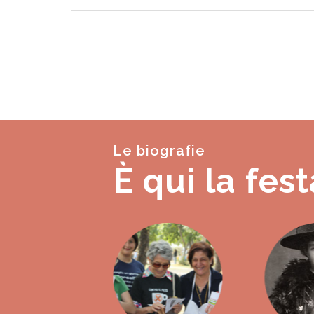
Le biografie
È qui la fest