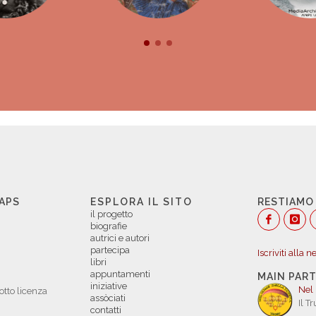
 APS
ESPLORA IL SITO
RESTIAMO
il progetto
biografie
autrici e autori
partecipa
Iscriviti alla 
libri
appuntamenti
MAIN PAR
iniziative
Nel
otto licenza
assòciati
Il T
contatti