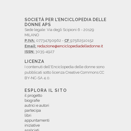
SOCIETÀ PER L'ENCICLOPEDIA DELLE
DONNE APS
Sede legale: Via degli Scipioni 6 - 20129
MILANO
P.IVA:
07734790962 -
CF
97562510152
Email:
redazione@enciclopediadelledonne.it
ISSN:
3035-4927
LICENZA
I contenuti dell'Enciclopedia delle donne sono
pubblicati sotto licenza Creative Commons CC
BY-NC-SA 4.0.
ESPLORA IL SITO
il progetto
biografie
autrici e autori
partecipa
libri
appuntamenti
iniziative
assòciati