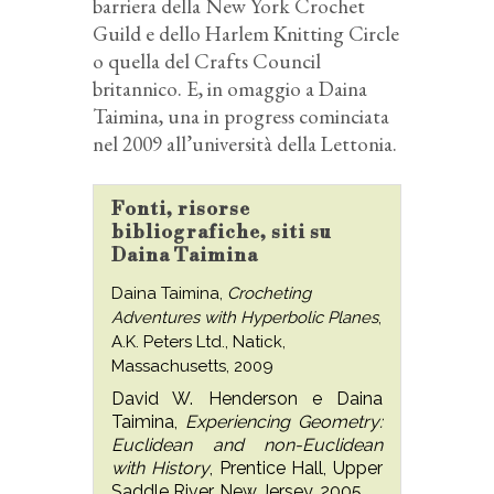
barriera della New York Crochet
Guild e dello Harlem Knitting Circle
o quella del Crafts Council
britannico. E, in omaggio a Daina
Taimina, una in progress cominciata
nel 2009 all’università della Lettonia.
Fonti, risorse
bibliografiche, siti su
Daina Taimina
Daina Taimina,
Crocheting
Adventures with Hyperbolic Planes
,
A.K. Peters Ltd., Natick,
Massachusetts, 2009
David W. Henderson e Daina
Taimina,
Experiencing Geometry:
Euclidean and non-Euclidean
with History
, Prentice Hall, Upper
Saddle River, New Jersey, 2005