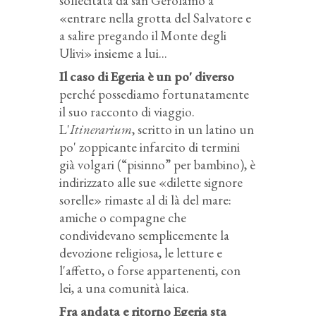
sollecitata da san Gerolamo a
«entrare nella grotta del Salvatore e
a salire pregando il Monte degli
Ulivi» insieme a lui...
Il caso di Egeria è un po' diverso
perché possediamo fortunatamente
il suo racconto di viaggio.
L'
Itinerarium
, scritto in un latino un
po' zoppicante infarcito di termini
già volgari (“pisinno” per bambino), è
indirizzato alle sue «dilette signore
sorelle» rimaste al di là del mare:
amiche o compagne che
condividevano semplicemente la
devozione religiosa, le letture e
l'affetto, o forse appartenenti, con
lei, a una comunità laica.
Fra andata e ritorno Egeria sta