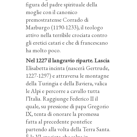
figura del padre spirituale della
moglie con il canonico
premostratense Corrado di
Marburgo (1190-1233), il teologo
attivo nella terribile crociata contro
gli eretici catari e che di francescano
ha molto poco.
Nel 1227 il langravio riparte. Lascia
Elisabetta incinta (nascerà Gertrude,
1227-1297) e attraversa le montagne
della Turingia e della Baviera, valica
le Alpi e percorre a cavallo tutta
l’Italia. Raggiunge Federico II il
quale, su pressione di papa Gregorio
IX, tenta di onorare la promessa
fatta al precedente pontefice
partendo alla volta della Terra Santa.
È la VI crociata che salpa in