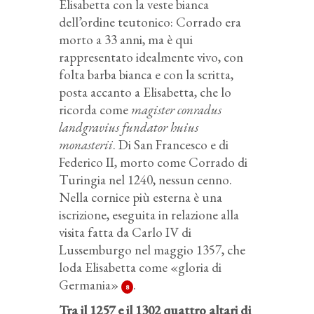
Elisabetta con la veste bianca
dell’ordine teutonico: Corrado era
morto a 33 anni, ma è qui
rappresentato idealmente vivo, con
folta barba bianca e con la scritta,
posta accanto a Elisabetta, che lo
ricorda come
magister conradus
landgravius fundator huius
monasterii
. Di San Francesco e di
Federico II, morto come Corrado di
Turingia nel 1240, nessun cenno.
Nella cornice più esterna è una
iscrizione, eseguita in relazione alla
visita fatta da Carlo IV di
Lussemburgo nel maggio 1357, che
loda Elisabetta come «gloria di
Germania»
.
8
Tra il 1257 e il 1302 quattro altari di