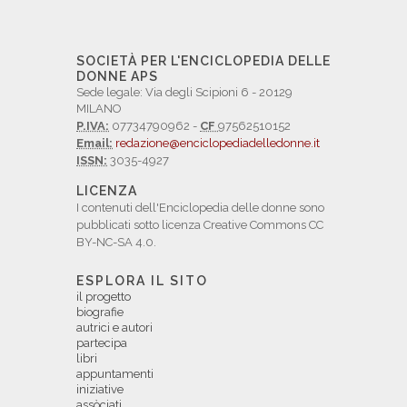
SOCIETÀ PER L'ENCICLOPEDIA DELLE
DONNE APS
Sede legale: Via degli Scipioni 6 - 20129
MILANO
P.IVA:
07734790962 -
CF
97562510152
Email:
redazione@enciclopediadelledonne.it
ISSN:
3035-4927
LICENZA
I contenuti dell'Enciclopedia delle donne sono
pubblicati sotto licenza Creative Commons CC
BY-NC-SA 4.0.
ESPLORA IL SITO
il progetto
biografie
autrici e autori
partecipa
libri
appuntamenti
iniziative
assòciati