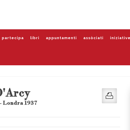
partecipa
libri
appuntamenti
assòciati
iniziativ
D'Arcy
- Londra 1937