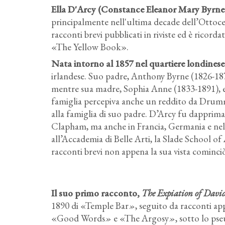
Ella D'Arcy (Constance Eleanor Mary Byrne D
principalmente nell'ultima decade dell’Ottoce
racconti brevi pubblicati in riviste ed è ricorda
«The Yellow Book».
Nata intorno al 1857 nel quartiere londinese
irlandese. Suo padre, Anthony Byrne (1826-187
mentre sua madre, Sophia Anne (1833-1891), era
famiglia percepiva anche un reddito da Drumm
alla famiglia di suo padre. D’Arcy fu dapprima
Clapham, ma anche in Francia, Germania e nelle
all’Accademia di Belle Arti, la Slade School of 
racconti brevi non appena la sua vista cominciò
Il suo primo racconto,
The Expiation of David
1890 di «Temple Bar
»
, seguito da racconti ap
«Good Words
»
e «The Argosy
»
, sotto lo ps