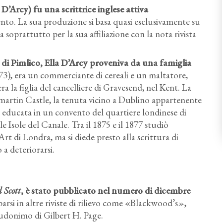
’Arcy) fu una scrittrice inglese attiva
nto. La sua produzione si basa quasi esclusivamente su
ta soprattutto per la sua affiliazione con la nota rivista
 di Pimlico, Ella D’Arcy proveniva da una famiglia
3), era un commerciante di cereali e un maltatore,
 la figlia del cancelliere di Gravesend, nel Kent. La
artin Castle, la tenuta vicino a Dublino appartenente
 educata in un convento del quartiere londinese di
 Isole del Canale. Tra il 1875 e il 1877 studiò
Art di Londra, ma si diede presto alla scrittura di
 a deteriorarsi.
 Scott
, è stato pubblicato nel numero di dicembre
parsi in altre riviste di rilievo come «Blackwood’s
»
,
eudonimo di Gilbert H. Page.