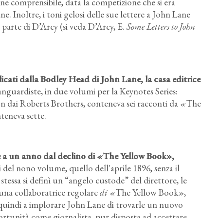
ne comprensibile, data la competizione che si era
ne. Inoltre, i toni gelosi delle sue lettere a John Lane
arte di D’Arcy (si veda D’Arcy, E.
Some Letters to John
licati dalla Bodley Head di John Lane, la casa editrice
anguardiste, in due volumi per la Keynotes Series:
n dai Roberts Brothers, conteneva sei racconti da
«
The
teneva sette.
 a un anno dal declino di
«
The Yellow Book»,
i del nono volume, quello dell'aprile 1896, senza il
i stessa si definì un “angelo custode” del direttore, le
 una collaboratrice regolare
di «
The Yellow Book»,
ò quindi a implorare John Lane di trovarle un nuovo
tunità come giornalista, pur disposta ad accettare