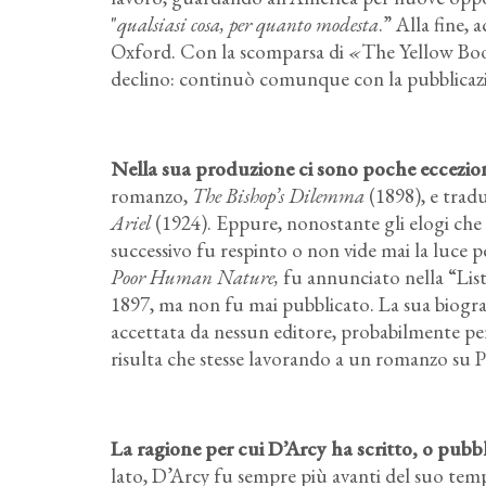
"
qualsiasi cosa, per quanto modesta
.” Alla fine,
Oxford. Con la scomparsa di
«
The Yellow Book
declino: continuò comunque con la pubblicazion
Nella sua produzione ci sono poche eccezion
romanzo,
The Bishop’s Dilemma
(1898), e tradu
Ariel
(1924). Eppure, nonostante gli elogi che ri
successivo fu respinto o non vide mai la luce 
Poor Human Nature,
fu annunciato nella “List
1897, ma non fu mai pubblicato. La sua biogr
accettata da nessun editore, probabilmente pe
risulta che stesse lavorando a un romanzo su P. 
La ragione per cui D’Arcy ha scritto, o pubb
lato, D’Arcy fu sempre più avanti del suo tempo;