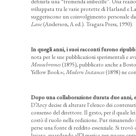
definirla una “tremenda imbecille”. Una reazio
sviluppata tra le varie protette di Harland e La
suggeriscono un coinvolgimento personale da p
Lane
(Anderson, A ed.). Tragara Press; 1990).
In quegli anni, i suoi racconti furono ripubb
nota per le sue pubblicazioni sperimentali e av
Monochromes
(1895), pubblicato anche a Bosto
Yellow Book»;
Modern Instances
(1898) ne con
Dopo una collaborazione durata due anni, e
D’Arcy decise di alterare l'elenco dei contenut
consenso del direttore. Il gesto, per il quale le
costò il ruolo nella redazione. Pur rimanendo
perse una fonte di reddito essenziale. Si trov
lavoro, guardando all’America per nuove oppor