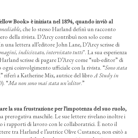
llow Book» è iniziata nel 1894, quando inviò al
emediable
, che lo stesso Harland definì un racconto
ro della rivista. D’Arcy contribuì non solo come
n una lettera all’editore John Lane, D’Arcy scrisse di
mmagini, indicizzato, intervistato tutti
". La sua esperienza
 Harland scrisse di pagare D’Arcy come “sub-editor” di
 ogni coinvolgimento ufficiale con la rivista. “
Sono stata
,” riferì a Katherine Mix, autrice del libro
A Study in
). “
Ma non sono mai stata un’editor
.”
re la sua frustrazione per l’impotenza del suo ruolo,
a prerogativa maschile. Le sue lettere rivelano inoltre i
 i rapporti di lavoro con le collaboratrici. È noto il
ttere tra Harland e l’autrice Olive Custance, non esitò a