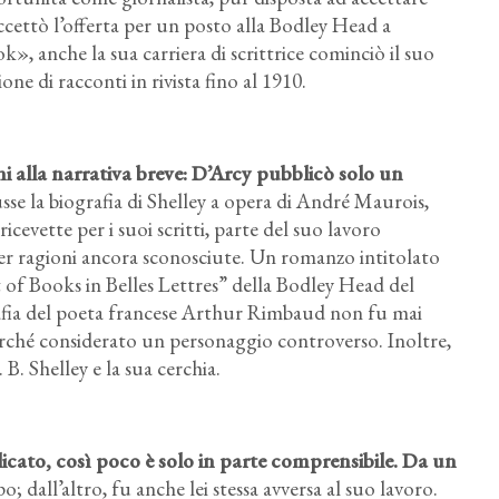
 accettò l’offerta per un posto alla Bodley Head a
», anche la sua carriera di scrittrice cominciò il suo
e di racconti in rivista fino al 1910.
i alla narrativa breve: D’Arcy pubblicò solo un
sse la biografia di Shelley a opera di André Maurois,
cevette per i suoi scritti, parte del suo lavoro
per ragioni ancora sconosciute. Un romanzo intitolato
 of Books in Belles Lettres” della Bodley Head del
afia del poeta francese Arthur Rimbaud non fu mai
rché considerato un personaggio controverso. Inoltre,
B. Shelley e la sua cerchia.
licato, così poco è solo in parte comprensibile. Da un
 dall’altro, fu anche lei stessa avversa al suo lavoro.