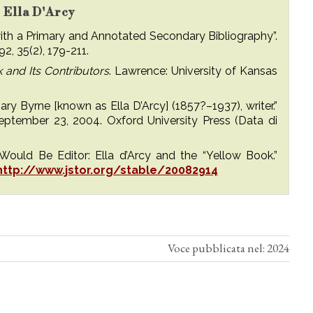
u Ella D'Arcy
y with a Primary and Annotated Secondary Bibliography”.
992, 35(2), 179-211.
 and Its Contributors
. Lawrence: University of Kansas
ary Byrne [known as Ella D’Arcy] (1857?–1937), writer.”
eptember 23, 2004. Oxford University Press (Data di
uld Be Editor: Ella d’Arcy and the “Yellow Book.”
http://www.jstor.org/stable/20082914
Voce pubblicata nel: 2024