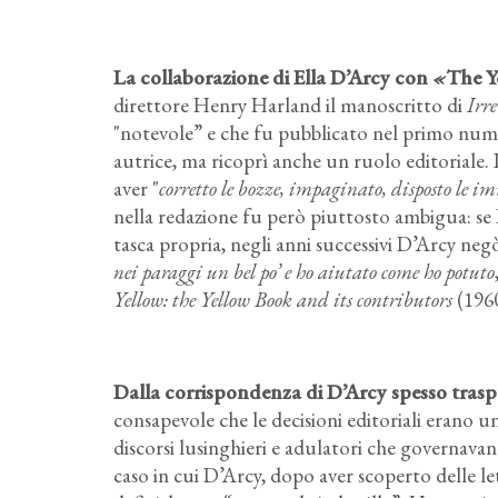
La collaborazione di Ella D’Arcy con
«
The Ye
direttore Henry Harland il manoscritto di
Irr
"notevole” e che fu pubblicato nel primo nume
autrice, ma ricoprì anche un ruolo editoriale. I
aver "
corretto le bozze, impaginato, disposto le i
nella redazione fu però piuttosto ambigua: se
tasca propria, negli anni successivi D’Arcy negò
nei paraggi un bel po’ e ho aiutato come ho potuto
Yellow: the Yellow Book and its contributors
(1960
Dalla corrispondenza di D’Arcy spesso traspa
consapevole che le decisioni editoriali erano un
discorsi lusinghieri e adulatori che governavano
caso in cui D’Arcy, dopo aver scoperto delle le