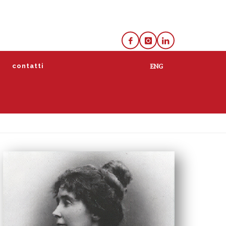
e
contatti