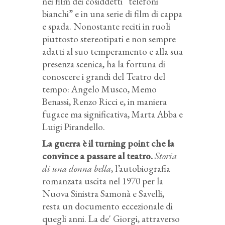
nei film dei cosiddetti “telefoni
bianchi” e in una serie di film di cappa
e spada. Nonostante reciti in ruoli
piuttosto stereotipati e non sempre
adatti al suo temperamento e alla sua
presenza scenica,
ha la fortuna di
conoscere i grandi del Teatro del
tempo: Angelo Musco, Memo
Benassi, Renzo Ricci e, in maniera
fugace ma significativa, Marta Abba e
Luigi Pirandello.
La guerra è il
turning point
che la
convince a passare al teatro.
Storia
di una donna bella
, l’autobiografia
romanzata uscita nel 1970 per la
Nuova Sinistra Samonà e Savelli,
resta un documento eccezionale di
quegli anni. La de' Giorgi, attraverso