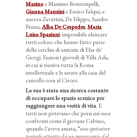
Masino
e Massimo Bontempelli,
Gianna Manzini
e Enrico Falqui, e
ancora Zavattini, De Filippo, Sandro
Penna,
Alba De Cespedes
,
Maria
Luisa Spaziani
: impossibile elencare
tutti coloro che hanno fatto parte
della cerchia di amicizie di Elsa de'
Giorgi. Famosi i giovedì di Villa Ada,
in cui si riuniva tutta la Roma
intellettuale e le serate alla casa dal
cancello rosa al Circeo.
La sua è stata una ricerca costante
di occupare lo spazio scenico per
raggiungere una verità di vita
. E
tutti non potevano che porsi nei suoi
confronti come il giovane Calvino,
quando l'aveva amata, “
uno spettatore
teatrale attratto da un personaggio dal