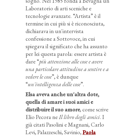
sogno
. Nel 1985 fonda a Bevagna un
Laboratorio di arti sceniche e
tecnologie avanzate. “Artista” è il
termine in cui più si è riconosciuta,
dichiarava in un'intervista
confessione a
Sottovoce
, in cui
spiegava il significato che ha assunto
per lei questa parola: essere artista è
dare “
più attenzione alle cose e avere
una particolare attitudine a sentire e a
vedere le cose
”, è dunque
“
un'intelligenza delle cose
”.
Elsa aveva anche un'altra dote,
quella di amare i suoi amici e
distribuire il suo amore
, come scrive
Elio Pecora ne
Il libro degli amici
. I
già citati Pasolini e Magnani, Carlo
Levi, Palazzeschi, Savinio,
Paola