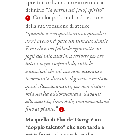
apre tutto il suo cuore arrivando a
definirlo “
la patria del [suo] spirito
”
. Con lui parla molto di teatro e
1
della sua vocazione di attrice:
“
quando avevo quattordici o quindici
anni avevo nel petto un tumulto simile.
E mi chinavo febbrile ogni notte sui
fogli del mio diario, a scrivere per ore
tutti i sogni impossibili, tutte le
sensazioni che mi avevano accorata e
tormentata durante il giorno e recitavo
quasi silenziosamente, per non destare
mia sorella addormentata, davanti
allo specchio, immobile, commovendomi
fino al pianto.
”
.
2
Ma quello di Elsa de' Giorgi è un
“doppio talento”
che non tarda a
venir fuori.
Elsa esordisce alla