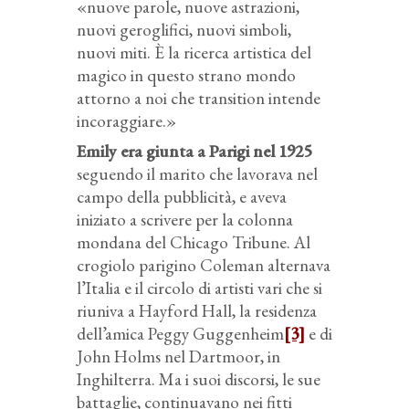
«nuove parole, nuove astrazioni,
nuovi geroglifici, nuovi simboli,
nuovi miti. È la ricerca artistica del
magico in questo strano mondo
attorno a noi che transition intende
incoraggiare.»
Emily era giunta a Parigi nel 1925
seguendo il marito che lavorava nel
campo della pubblicità, e aveva
iniziato a scrivere per la colonna
mondana del Chicago Tribune. Al
crogiolo parigino Coleman alternava
l’Italia e il circolo di artisti vari che si
riuniva a Hayford Hall, la residenza
dell’amica Peggy Guggenheim
[3]
e di
John Holms nel Dartmoor, in
Inghilterra. Ma i suoi discorsi, le sue
battaglie, continuavano nei fitti