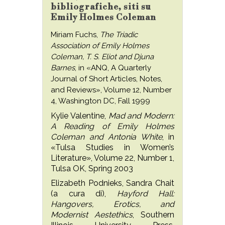
bibliografiche, siti su
Emily Holmes Coleman
Miriam Fuchs,
The Triadic
Association of Emily Holmes
Coleman, T. S. Eliot and Djuna
Barnes
, in «ANQ, A Quarterly
Journal of Short Articles, Notes,
and Reviews», Volume 12, Number
4, Washington DC, Fall 1999
Kylie Valentine,
Mad and Modern:
A Reading of Emily Holmes
Coleman and Antonia White
, in
«Tulsa Studies in Women’s
Literature», Volume 22, Number 1,
Tulsa OK, Spring 2003
Elizabeth Podnieks, Sandra Chait
(a cura di),
Hayford Hall:
Hangovers, Erotics, and
Modernist Aestethics
, Southern