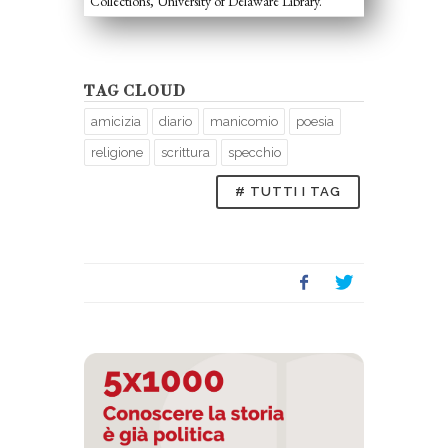
Collections, University of Delaware Library.
TAG CLOUD
amicizia
diario
manicomio
poesia
religione
scrittura
specchio
# TUTTI I TAG