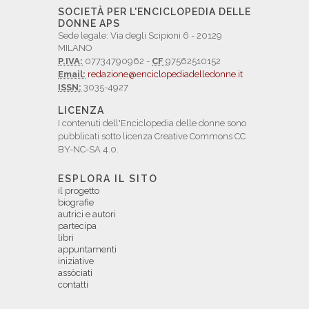
SOCIETÀ PER L'ENCICLOPEDIA DELLE
DONNE APS
Sede legale: Via degli Scipioni 6 - 20129
MILANO
P.IVA:
07734790962 -
CF
97562510152
Email:
redazione@enciclopediadelledonne.it
ISSN:
3035-4927
LICENZA
I contenuti dell'Enciclopedia delle donne sono
pubblicati sotto licenza Creative Commons CC
BY-NC-SA 4.0.
ESPLORA IL SITO
il progetto
biografie
autrici e autori
partecipa
libri
appuntamenti
iniziative
assòciati
contatti