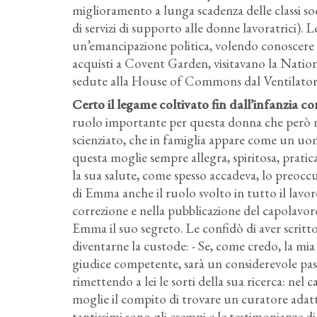
miglioramento a lunga scadenza delle classi soci
di servizi di supporto alle donne lavoratrici)
un’emancipazione politica, volendo conoscere 
acquisti a Covent Garden, visitavano la Nationa
sedute alla House of Commons dal Ventilator, l
Certo il legame coltivato fin dall’infanzia 
ruolo importante per questa donna che però n
scienziato, che in famiglia appare come un uo
questa moglie sempre allegra, spiritosa, prati
la sua salute, come spesso accadeva, lo preoccu
di Emma anche il ruolo svolto in tutto il lavoro
correzione e nella pubblicazione del capolavoro
Emma il suo segreto. Le confidò di aver scritto 
diventarne la custode: - Se, come credo, la mia 
giudice competente, sarà un considerevole pas
rimettendo a lei le sorti della sua ricerca: nel
moglie il compito di trovare un curatore adatt
tantissimi sono gli esempi e le testimonianze di