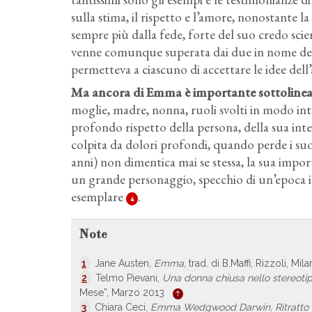
sulla stima, il rispetto e l’amore, nonostante l
sempre più dalla fede, forte del suo credo scient
venne comunque superata dai due in nome del 
permetteva a ciascuno di accettare le idee dell’
Ma ancora di Emma è importante sottolineare,
moglie, madre, nonna, ruoli svolti in modo in
profondo rispetto della persona, della sua in
colpita da dolori profondi, quando perde i suoi
anni) non dimentica mai se stessa, la sua impo
un grande personaggio, specchio di un’epoca inv
esemplare
.
4
Note
1
Jane Austen,
Emma
, trad. di B.Maffi, Rizzoli, Mil
2
Telmo Pievani,
Una donna chiusa nello stereoti
Mese”, Marzo 2013
3
Chiara Ceci,
Emma Wedgwood Darwin, Ritratto di