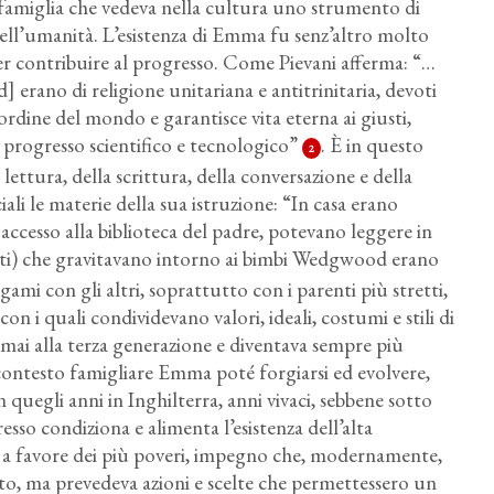
 famiglia che vedeva nella cultura uno strumento di
ell’umanità. L’esistenza di Emma fu senz’altro molto
per contribuire al progresso. Come Pievani afferma: “…
d] erano di religione unitariana e antitrinitaria, devoti
’ordine del mondo e garantisce vita eterna ai giusti,
l progresso scientifico e tecnologico”
. È in questo
2
ettura, della scrittura, della conversazione e della
ciali le materie della sua istruzione: “In casa erano
 accesso alla biblioteca del padre, potevano leggere in
arenti) che gravitavano intorno ai bimbi Wedgwood erano
gami con gli altri, soprattutto con i parenti più stretti,
n i quali condividevano valori, ideali, costumi e stili di
mai alla terza generazione e diventava sempre più
 contesto famigliare Emma poté forgiarsi ed evolvere,
n quegli anni in Inghilterra, anni vivaci, sebbene sotto
resso condiziona e alimenta l’esistenza dell’alta
e a favore dei più poveri, impegno che, modernamente,
iuto, ma prevedeva azioni e scelte che permettessero un