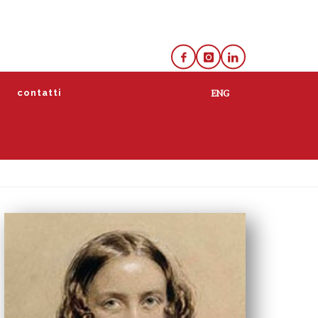
e
contatti