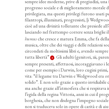
sempre idee moderne, prive di pregiudizi, una
progresso sociale e di miglioramento morale d
privilegiata, ma questi privilegi furono usati 
filantropi, illuminati, progressisti, [i Wedgwoo
cioè ad una divinità tollerante che presiede all
lasciando nel frattempo correre senza briglie i
humus
che cresce e matura Emma, che fa della l
musica, oltre che dei viaggi e delle relazioni so
circondati da moltissimi libri e, avendo sempre
tutta libertà”
. Gli adulti (genitori, zii, p
3
sempre presenti, affettuosi, incoraggiavano i le
come per esempio i Darwin, loro cugini primi, co
vita: “il legame tra Darwin e Wedgwood era or
solido”. E non solo grazie a questo invidiabile
ma anche grazie all’atmosfera che si respirava i
l’egida della regina Vittoria, anni in cui il prog
borghesia, che non disdegna l’impegno social
non si traduceva solo in opere di carità e di a