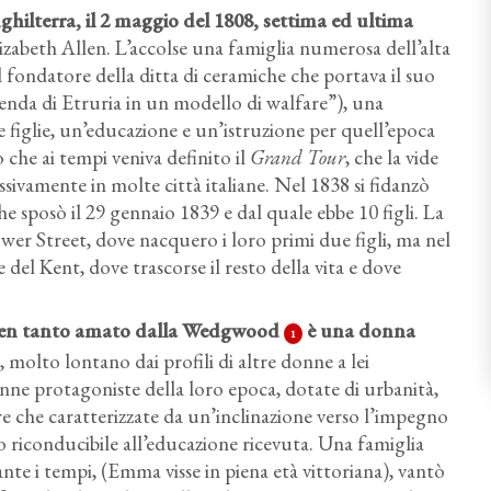
lterra, il 2 maggio del 1808, settima ed ultima
izabeth Allen. L’accolse una famiglia numerosa dell’alta
l fondatore della ditta di ceramiche che portava il suo
ienda di Etruria in un modello di walfare”), una
e figlie, un’educazione e un’istruzione per quell’epoca
che ai tempi veniva definito il
Grand Tour
, che la vide
ssivamente in molte città italiane. Nel 1838 si fidanzò
he sposò il 29 gennaio 1839 e dal quale ebbe 10 figli. La
er Street, dove nacquero i loro primi due figli, ma nel
el Kent, dove trascorse il resto della vita e dove
sten tanto amato dalla Wedgwood
è una donna
1
, molto lontano dai profili di altre donne a lei
e protagoniste della loro epoca, dotate di urbanità,
re che caratterizzate da un’inclinazione verso l’impegno
o riconducibile all’educazione ricevuta. Una famiglia
te i tempi, (Emma visse in piena età vittoriana), vantò