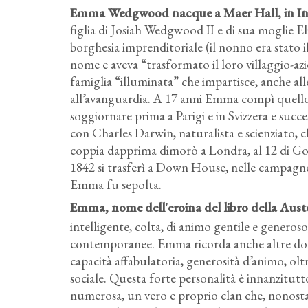
Emma Wedgwood nacque a Maer Hall, in Inghi
figlia di Josiah Wedgwood II e di sua moglie El
borghesia imprenditoriale (il nonno era stato i
nome e aveva “trasformato il loro villaggio-az
famiglia “illuminata” che impartisce, anche all
all’avanguardia. A 17 anni Emma compì quello 
soggiornare prima a Parigi e in Svizzera e succe
con Charles Darwin, naturalista e scienziato, c
coppia dapprima dimorò a Londra, al 12 di Gow
1842 si trasferì a Down House, nelle campagne d
Emma fu sepolta.
Emma, nome dell'eroina del libro della Au
intelligente, colta, di animo gentile e generoso
contemporanee. Emma ricorda anche altre donn
capacità affabulatoria, generosità d’animo, olt
sociale. Questa forte personalità è innanzitutt
numerosa, un vero e proprio clan che, nonostan