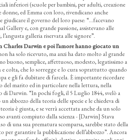
ali inferiori (scuole per bambini, per adulti, creazione
. Le donne, ed Emma con loro, rivendicano anche
e giudicare il governo del loro paese: “…facevano
l Gallery e, con grande passione, assistevano alle
’angusta galleria riservata alle signore”.
con Charles Darwin e poi l’amore hanno giocato un
on ha solo ricevuto, ma anzi ha dato molto al grande
mo buono, semplice, affettuoso, modesto, legatissimo a
ca e colta, che lo sorregge e lo cura soprattutto quando
pa e gli fa dubitare di farcela. È importante ricordare
 del marito ed in particolare nella lettura, nella
 di Darwin. “In pochi fogli, il 5 Luglio 1844, svelò a
un abbozzo della teoria delle specie e le chiedeva di
teoria è giusta, e se verrà accettata anche da un solo
so avanti compiuto dalla scienza - [Darwin] Stava
 caso di una sua prematura scomparsa, sarebbe stato della
o per garantire la pubblicazione dell’abbozzo”. Ancora
 questa profonda affinità elettiva, costruita negli anni