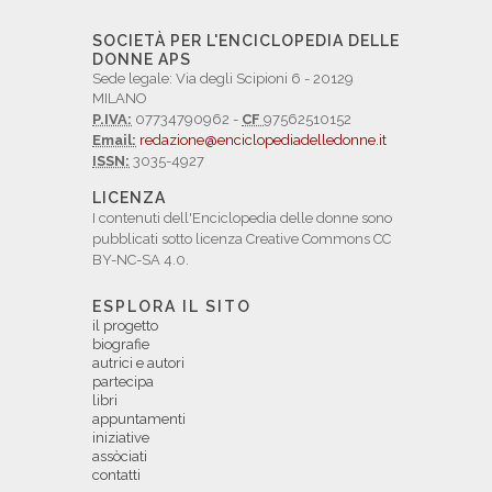
SOCIETÀ PER L'ENCICLOPEDIA DELLE
DONNE APS
Sede legale: Via degli Scipioni 6 - 20129
MILANO
P.IVA:
07734790962 -
CF
97562510152
Email:
redazione@enciclopediadelledonne.it
ISSN:
3035-4927
LICENZA
I contenuti dell'Enciclopedia delle donne sono
pubblicati sotto licenza Creative Commons CC
BY-NC-SA 4.0.
ESPLORA IL SITO
il progetto
biografie
autrici e autori
partecipa
libri
appuntamenti
iniziative
assòciati
contatti