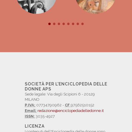
SOCIETÀ PER L'ENCICLOPEDIA DELLE
DONNE APS
Sede legale: Via degli Scipioni 6 - 20129
MILANO
P.IVA:
07734790962 -
CF
97562510152
Email:
redazione@enciclopediadelledonne.it
ISSN:
3035-4927
LICENZA
I contenuti dell'Enciclopedia delle donne sono