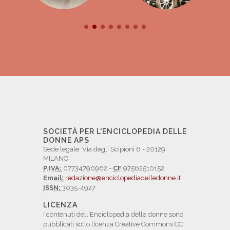
SOCIETÀ PER L'ENCICLOPEDIA DELLE
DONNE APS
Sede legale: Via degli Scipioni 6 - 20129
MILANO
P.IVA:
07734790962 -
CF
97562510152
Email:
redazione@enciclopediadelledonne.it
ISSN:
3035-4927
LICENZA
I contenuti dell'Enciclopedia delle donne sono
pubblicati sotto licenza Creative Commons CC