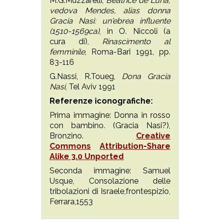
M.G.Muzzarelli,
Beatrice de Luna,
vedova Mendes, alias donna
Gracia Nasi: un'ebrea influente
(1510-1569ca)
, in O. Niccoli (a
cura di),
Rinascimento al
femminile
, Roma-Bari 1991, pp.
83-116
G.Nassi, R.Toueg,
Dona Gracia
Nasi
, Tel Aviv 1991
Referenze iconografiche:
Prima immagine: Donna in rosso
con bambino. (Gracia Nasi?),
Bronzino.
Creative
Commons
Attribution-Share
Alike 3.0 Unported
Seconda immagine: Samuel
Usque, Consolazione delle
tribolazioni di Israele,frontespizio,
Ferrara,1553