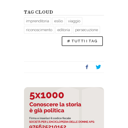
Israele,frontes
TAG CLOUD
imprenditoria
esilio
viaggio
riconoscimento
editoria
persecuzione
# TUTTI I TAG