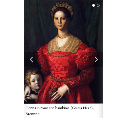
Donna in rosso con bambino. (Gracia Nasi?),
Bronzino.
ribolazioni di
Samuel Usque, 