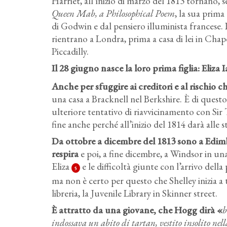
Harriet, all’inizio di marzo del 1813 tornano,
Queen Mab, a Philosophical Poem
, la sua prima
di Godwin e dal pensiero illuminista francese. 
rientrano a Londra, prima a casa di lei
in Chape
Piccadilly.
Il 28 giugno nasce la loro prima figlia: Eliza 
Anche per sfuggire ai creditori e al rischio c
una casa a Bracknell nel Berkshire. È di quest
ulteriore tentativo di riavvicinamento con Sir
fine anche perché all’inizio del 1814 darà alle
Da ottobre a dicembre del 1813 sono a Edimbu
respira
e poi, a fine dicembre, a Windsor in un
Eliza
e le difficoltà giunte con l’arrivo dell
5
ma non è certo per questo che
Shelley
inizia a
libreria, la Juvenile Library in Skinner street.
È attratto da una giovane
, che Hogg dirà «
b
indossava un abito di tartan, vestito insolito ne