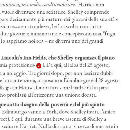
esuntuosa, ma molto condiscendente
». Harriet non
re, vuole diventare una scrittrice. Shelley comprende
ppare decisamente più maturo dei giovani della sua età e
sicurezza e naturalezza, lei lo ascolta con tutto
. I due giovani si innamorano e concepiscono una “fuga
 lo sappiamo noi ora – ne diverrà uno dei grandi
 Lincoln’s Inn Fields
, che Shelley organizza il piano
 mia protezione
»
). Da qui, all’alba del 25 agosto,
2
 a noleggio. Tre giorni dopo, per non lasciare dubbi
le loro intenzioni, si sposano a Edimburgo: è il 28 agosto
a Register House. La rottura con il padre di lui pare
no profilarsi all’orizzonte una unione dorata.
ue sotto il segno della povertà e del più spinto
a Edimburgo vanno a York, dove
Shelley invita l’amico
et): è qui, durante una breve assenza di Shelley a
edurre Harriet. Nulla di strano: si cerca di mettere in