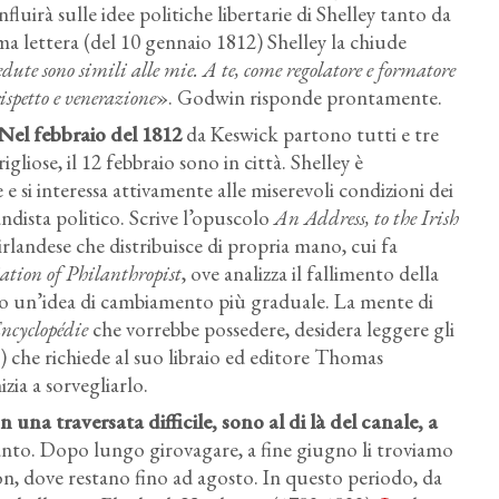
fluirà sulle idee politiche libertarie di Shelley tanto da
rima lettera (del 10 gennaio 1812)
Shelley
la chiude
dute sono simili alle mie. A te, come regolatore e formatore
spetto e venerazione
». Godwin risponde prontamente.
Nel febbraio del 1812
da
Keswick partono tutti e tre
liose, il 12 febbraio sono in città.
Shelley
è
e si interessa attivamente alle miserevoli condizioni dei
andista politico. Scrive l’opuscolo
An Address, to the Irish
irlandese che distribuisce di propria mano, cui fa
iation of Philanthropist
, ove analizza il fallimento della
 un’idea di cambiamento più graduale. La mente di
ncyclopédie
che vorrebbe possedere, desidera leggere gli
 che richiede al suo libraio ed editore Thomas
izia a sorvegliarlo.
 una traversata difficile, sono al di là del canale, a
canto. Dopo lungo girovagare, a fine giugno li troviamo
on, dove restano fino ad agosto. In questo periodo, da