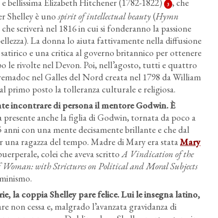
a e bellissima Elizabeth Hitchener (1782-1822)
, che
3
er Shelley è uno
spirit of intellectual beauty
(
Hymn
a che scriverà nel 1816 in cui si fonderanno la passione
 bellezza). La donna lo aiuta fattivamente nella diffusione
 satirico e una critica al governo britannico per ottenere
 le rivolte nel Devon. Poi, nell’agosto, tutti e quattro
remadoc nel Galles del Nord creata nel 1798 da William
al primo posto la tolleranza culturale e religiosa.
te incontrare di persona il mentore Godwin.
È
a presente anche la figlia di Godwin, tornata da poco a
15 anni con una mente decisamente brillante e che
dal
er una ragazza del tempo
. Madre di Mary era stata
Mary
uerperale, colei che aveva scritto
A Vindication of the
 Woman: with Strictures on Political and Moral Subjects
mminismo.
e, la coppia Shelley pare felice.
Lui le insegna latino,
rinare non cessa e, malgrado l’avanzata gravidanza di