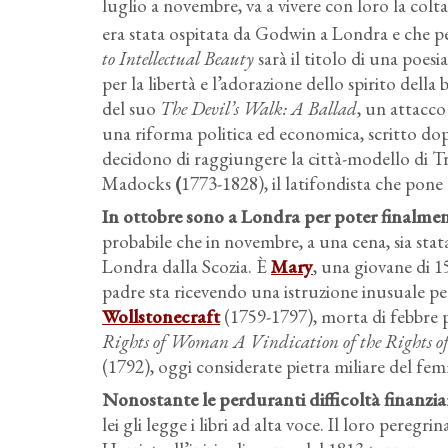
luglio a novembre, va a vivere con loro la colt
era stata ospitata da Godwin a Londra e che p
to Intellectual Beauty
sarà il titolo di una poesi
per la libertà e l’adorazione dello spirito della
del suo
The Devil’s Walk: A Ballad
, un attacco
una riforma politica ed economica, scritto dopo
decidono di raggiungere la città-modello di T
Madocks
(
1773-1828), il latifondista che pone 
In ottobre sono a Londra per poter finalmen
probabile che in novembre, a una cena, sia stat
Londra dalla Scozia. È
Mary
, una giovane di 
padre sta ricevendo una istruzione inusuale p
Wollstonecraft
(1759-1797), morta di febbre p
Rights of Woman A Vindication of the Rights of
(1792), oggi considerate pietra miliare del fe
Nonostante le perduranti difficoltà finanziari
lei gli legge i libri ad alta voce. Il loro pereg