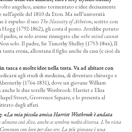
le: volto angelico, animo tormentato e idee decisamente
o nell’aprile del 1810 da Eton. Ma nell’università
e è espulso: il suo
The Necessity of Atheism
, scritto con
 Hogg (1792-1862), gli costa il posto. Avrebbe potuto
l padre, se solo avesse rinnegato che «
the mind cannot
Non solo. Il padre, Sir Timothy Shelley (1753-1844), II
 tanta eresia, allontana il figlio anche da casa (e cioè da
n tasca e molte idee nella testa
. Va ad abitare con
edicarsi agli studi di medicina, di diventare chirurgo e
 Abernethy (1764-1831), dove un giovane William
 anche le due sorelle Westbrook: Harriet e Eliza
 Chapel Street, Grosvenor Square, e lo presenta al
tirato dagli affari.
g:
«
La mia piccola amica Harriet Westbrook è andata
 almeno così dice, anche se sembra molto diversa. L’ho vista
 Common con loro per due ore. La più giovane è una