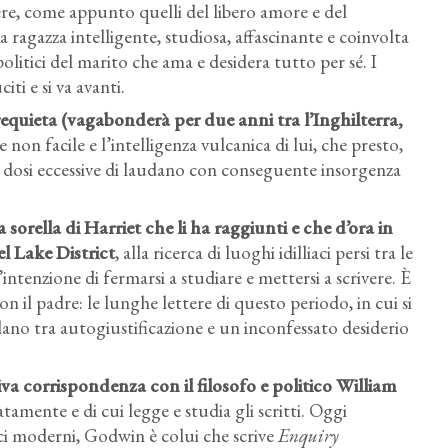
dere, come appunto quelli del libero amore e del
na ragazza
intelligente, studiosa, affascinante e coinvolta
politici del marito che ama e desidera tutto per sé. I
i e si va avanti.
rrequieta
(vagabonderà per due anni tra l’Inghilterra,
e non facile e l’intelligenza vulcanica di lui, che presto,
di dosi eccessive di laudano con conseguente insorgenza
sorella di Harriet che li ha raggiunti e che d’ora in
l Lake District
,
alla ricerca di luoghi idilliaci persi tra le
’intenzione di fermarsi a studiare e mettersi a scrivere. È
con il padre:
le lunghe lettere di questo periodo,
in cui si
llano tra autogiustificazione e un inconfessato desiderio
iva corrispondenza con il filosofo e politico William
mente e di cui legge e studia gli scritti. Oggi
ci moderni, Godwin è colui che scrive
Enquiry