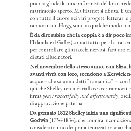
pratica gli ideali anticonformisti del loro cre
matrimonio aperto. Ma Harriet si rifiuta. È u
con tutto il cuore nei vari progetti letterari e 
rapporti con Hogg sono in qualche modo ricucit
È da dire subito che la coppia è a dir poco i
l’Irlanda e il Galles) soprattutto per il caratter
per controllare gli attacchi nervosi, farà uso 
di stati allucinatori.
Nel novembre dello stesso anno, con Eliza, la 
avanti vivrà con loro, scendono
a Keswick ne
acque – che saranno detti “romantici” – con
l
qui che
Shelley
tenta di riallacciare i rapporti 
firma
yours respectifully and affectionately
,
osci
di approvazione paterna.
Da gennaio 1812 Shelley inizia una significat
Godwin
(1756-1836), che ammira incondizionata
considerato uno dei primi teorizzatori anarchi