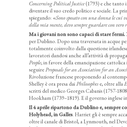
Concerning Political Justice
(1793) e che tanto in
diventare il suo credo politico e sociale. La p
spiegando: «
Sono sposato con una donna le cui ve
della mia mente, devo sempre guardare con vero ri
Ma i giovani non sono capaci di stare fermi.
per Dublino.
Dopo una traversata in acque perig
totalmente coinvolto dalla questione irlandese 
lavoratori dandosi anche all’attività di propag
People
, in favore della emancipazione cattolica 
seguire
Proposals for an Association for an Assoc
Rivoluzione francese proponendo al contempo
Shelley è ora presa dai
Philosophes
e, oltre alla
E
scritti del medico Georges Cabanis (1757-1808)
Hookham (1739–1819).
E il governo inglese in
Il 4 aprile ripartono da Dublino e, sempre con
Holyhead, in Galles
. Harriet gli è sempre ac
oltre il canale di Bristol, a Lynmouth, nel Dev