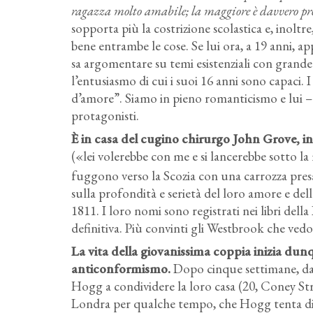
ragazza molto amabile; la maggiore è davvero pr
sopporta più la costrizione scolastica e, inolt
bene entrambe le cose. Se lui ora, a 19 anni, a
sa argomentare su temi esistenziali con grande 
l’entusiasmo di cui i suoi 16 anni sono capaci
d’amore”. Siamo in pieno romanticismo e lui –
protagonisti.
È in casa del cugino chirurgo John Grove, in
(«lei volerebbe con me e si lancerebbe sotto la
fuggono verso la Scozia con una carrozza presa
sulla profondità e serietà del loro amore e del
1811. I loro nomi sono registrati nei libri dell
definitiva. Più convinti gli Westbrook che vedo
La vita della giovanissima coppia inizia dunq
anticonformismo.
Dopo cinque settimane, d
Hogg a condividere la loro casa (20, Coney Stre
Londra per qualche tempo, che Hogg tenta di s