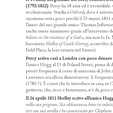
(1792-1822)
. Percy ha 18 anni ed è irresistibi
rivoluzionarie. Studia a Oxford, dove è arrivat
oxoniense resta poco perché il 25 marzo 1811 n
l’aiuto del suo grande amico Thomas Jefferson
anche essere riammesso grazie all’intervento de
believe in the existence of a God
», ma non lo fa. 
baronetto
Shelley of Castle Goring
, sconvolto da
Field Place, la loro tenuta nel Sussex).
Percy arriva così a Londra con poco denaro i
l’amico Hogg al 15 di Poland Street, pensa di d
perciò frequenta il corso di anatomia di John
Lawrence era allora dimostratore. E frequenta
(1782-?). È costei che lo introduce in casa, in
genitore, che, ricco e benestante, si è da poco ri
Il 24 aprile 1811 Shelley scrive all’amico Hog
nella sua prigione. Sta abbastanza bene in salute;
ieri con sua sorella e ho camminato per Clapham