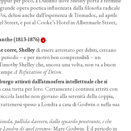
 seppur per poco, a Dublino dove Shelley porta a termine
 grande opera poetica influenzata dalla filosofia radicale
Poi, delusi anche dall’esperienza di Tremadoc, ad aprile
l Street, e poi al Cooke’s Hotel in Albermarle Street,
Ianthe
(1813-1876)
.
4
he corre
, Shelley
di essere arrestato per debiti, cercano
o periodo – e per motivi ben comprensibili – un
 Timothy Shelley che, ancora una volta, non va a buon
 stampe
A Refutation of Deism
.
rgo attirati dall’atmosfera intellettuale che si
a casa tutta per loro. Certamente i continui attriti con
a piccola Ianthe non giovano alla serenità della coppia,
 trattenersi spesso a
Londra a casa di Godwin o nella sua
ionda, pallida davvero, dallo sguardo penetrante, e che
lla Londra di quel tempo
»: Mary Godwin. È il periodo in