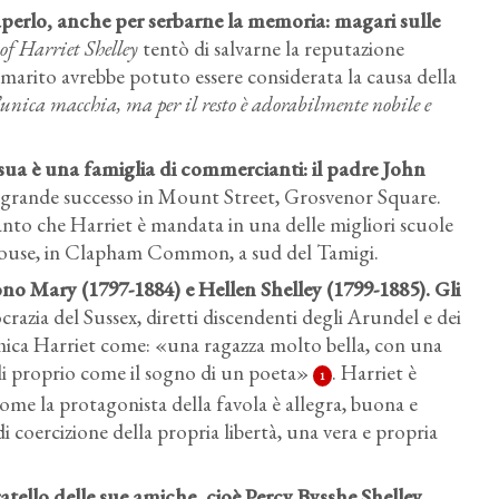
saperlo, anche per serbarne la memoria
: magari sulle
of Harriet Shelley
tentò di salvarne la reputazione
arito avrebbe potuto essere considerata la causa della
’unica macchia, ma per il resto è adorabilmente nobile e
sua è una famiglia di commercianti: il padre John
 grande successo in Mount Street, Grosvenor Square.
nto che Harriet è mandata in una delle migliori scuole
House, in Clapham Common, a sud del Tamigi.
ono Mary (1797-1884) e Hellen Shelley (1799-1885)
. Gli
ocrazia del Sussex, diretti discendenti degli Arundel e dei
amica Harriet come: «una ragazza molto bella, con una
elli proprio come il sogno di un poeta»
. Harriet è
1
ome la protagonista della favola è allegra, buona e
 coercizione della propria libertà, una vera e propria
ratello delle sue amiche, cioè Percy Bysshe Shelley