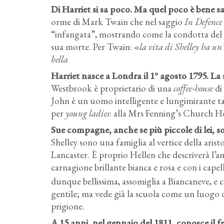
Di Harriet si sa poco. Ma quel poco è bene 
orme di Mark Twain che nel saggio
In Defence 
“infangata”, mostrando come la condotta del m
sua morte. Per Twain: «
la vita di Shelley ha un
bella
Harriet nasce a Londra il 1° agosto 1795.
La 
Westbrook è proprietario di una
coffee-house
di
John è un uomo intelligente e lungimirante ta
per
young ladies
: alla Mrs Fenning’s Church 
Sue compagne, anche se più piccole di lei, s
Shelley sono una famiglia al vertice della arist
Lancaster. È proprio Hellen che descriverà l’
carnagione brillante bianca e rosa e con i cap
dunque bellissima, assomiglia a Biancaneve, e c
gentile; ma vede già la scuola come un luogo di
prigione.
A 15 anni, nel gennaio del 1811, conosce il f