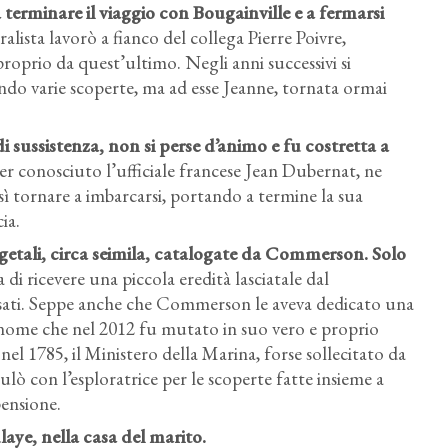
terminare il viaggio con Bougainville e a fermarsi
ralista lavorò a fianco del collega Pierre Poivre,
oprio da quest’ultimo. Negli anni successivi si
endo varie scoperte, ma ad esse Jeanne, tornata ormai
i sussistenza, non si perse d’animo e fu costretta a
er conosciuto l’ufficiale francese Jean Dubernat, ne
sì tornare a imbarcarsi, portando a termine la sua
ia.
getali, circa seimila, catalogate da Commerson. Solo
i ricevere una piccola eredità lasciatale dal
osati. Seppe anche che Commerson le aveva dedicato una
 nome che nel 2012 fu mutato in suo vero e proprio
el 1785, il Ministero della Marina, forse sollecitato da
lò con l’esploratrice per le scoperte fatte insieme a
ensione.
laye, nella casa del marito.