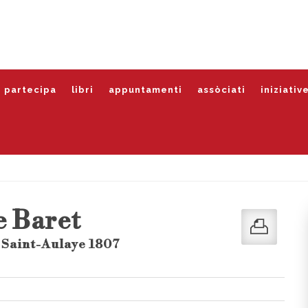
partecipa
libri
appuntamenti
assòciati
iniziativ
e Baret
 Saint-Aulaye 1807