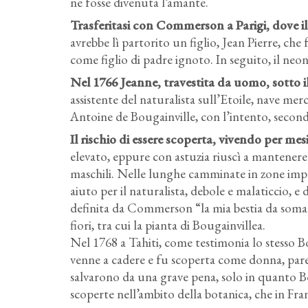
ne fosse divenuta l’amante.
Trasferitasi con Commerson a Parigi, dove il
avrebbe lì partorito un figlio, Jean Pierre, che
come figlio di padre ignoto. In seguito, il ne
Nel 1766 Jeanne, travestita da uomo, sotto 
assistente del naturalista sull’Etoile, nave m
Antoine de Bougainville, con l’intento, second
Il rischio di essere scoperta, vivendo per mesi
elevato, eppure con astuzia riuscì a mantenere 
maschili. Nelle lunghe camminate in zone imper
aiuto per il naturalista, debole e malaticcio, e 
definita da Commerson “la mia bestia da soma
fiori, tra cui la pianta di Bougainvillea.
Nel 1768 a Tahiti, come testimonia lo stesso B
venne a cadere e fu scoperta come donna, pare
salvarono da una grave pena, solo in quanto Bo
scoperte nell’ambito della botanica, che in Fr