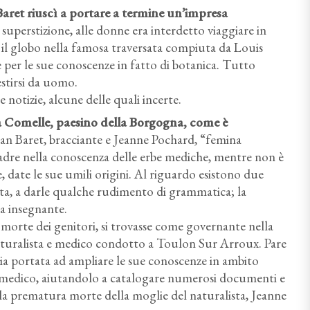
aret riuscì a portare a termine un’impresa
 superstizione, alle donne era interdetto viaggiare in
 il globo nella famosa traversata compiuta da Louis
 per le sue conoscenze in fatto di botanica. Tutto
estirsi da uomo.
notizie, alcune delle quali incerte.
a Comelle, paesino della Borgogna, come è
ean Baret, bracciante e Jeanne Pochard, “femina
adre nella conoscenza delle erbe mediche, mentre non è
 date le sue umili origini. Al riguardo esistono due
otta, a darle qualche rudimento di grammatica; la
a insegnante.
morte dei genitori, si trovasse come governante nella
turalista e medico condotto a Toulon Sur Arroux. Pare
bbia portata ad ampliare le sue conoscenze in ambito
del medico, aiutandolo a catalogare numerosi documenti e
la prematura morte della moglie del naturalista, Jeanne