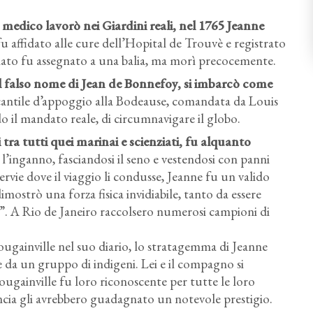
 medico lavorò nei Giardini reali, nel 1765 Jeanne
 fu affidato alle cure dell’Hopital de Trouvè e registrato
onato fu assegnato a una balia, ma morì precocemente.
il falso nome di Jean de Bonnefoy, si imbarcò come
ercantile d’appoggio alla Bodeause, comandata da Louis
o il mandato reale, di circumnavigare il globo.
 tra tutti quei marinai e scienziati, fu alquanto
l’inganno, fasciandosi il seno e vestendosi con panni
vie dove il viaggio li condusse, Jeanne fu un valido
dimostrò una forza fisica invidiabile, tanto da essere
”. A Rio de Janeiro raccolsero numerosi campioni di
ougainville nel suo diario, lo stratagemma di Jeanne
 da un gruppo di indigeni. Lei e il compagno si
ugainville fu loro riconoscente per tutte le loro
ancia gli avrebbero guadagnato un notevole prestigio.