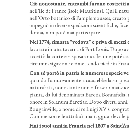
Ciò nonostante, entrambi furono costretti a 
nell’Ile de France (isole Mauritius). Qui il natu
nell’Orto botanico di Pamplemousses, creato pr
impegnò in diverse spedizioni scientifiche, fac
donna, non poté mai partecipare.
Nel 1774, rimasta “vedova” e priva di mezzi d
lavorare in una taverna di Port Louis. Dopo av
accettò la corte e si sposarono. Jeanne poté co
circumnavigazione e rimettendo piede in Franc
Con sé portò in patria le numerose specie ve
quando fu nuovamente a casa, ebbe la sorpresa d
naturalista, nonostante non si fossero mai sp
pianta, da lui denominata Baretia Bonnafidia,
onore in Solanum Baretiae. Dopo diversi anni, n
Bougainville, a nome di re Luigi XV si congratu
Commerson e le attribuì una ragguardevole p
Finì i suoi anni in Francia nel 1807 a Saint’Au