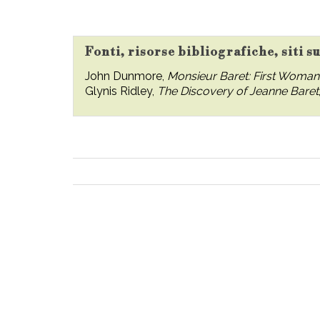
Fonti, risorse bibliografiche, siti s
John Dunmore,
Monsieur Baret: First Woma
Glynis Ridley,
The Discovery of Jeanne Baret