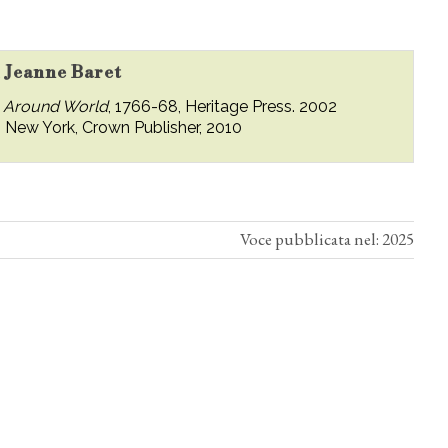
u Jeanne Baret
n Around World
, 1766-68, Heritage Press. 2002
, New York, Crown Publisher, 2010
Voce pubblicata nel: 2025