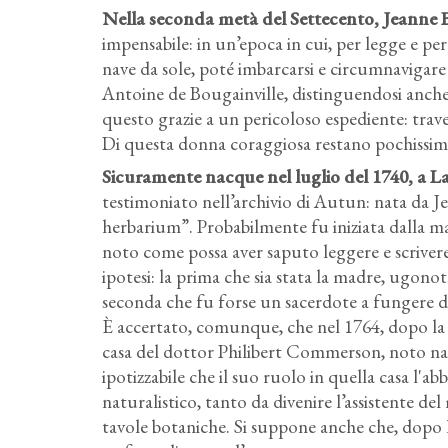
Nella seconda metà del Settecento, Jeanne B
impensabile: in un’epoca in cui, per legge e per
nave da sole, poté imbarcarsi e circumnavigare
Antoine de Bougainville, distinguendosi anche
questo grazie a un pericoloso espediente: trav
Di questa donna coraggiosa restano pochissime 
Sicuramente nacque nel luglio del 1740, a L
testimoniato nell’archivio di Autun: nata da J
herbarium”. Probabilmente fu iniziata dalla m
noto come possa aver saputo leggere e scrivere,
ipotesi: la prima che sia stata la madre, ugon
seconda che fu forse un sacerdote a fungere d
È accertato, comunque, che nel 1764, dopo la 
casa del dottor Philibert Commerson, noto na
ipotizzabile che il suo ruolo in quella casa l'a
naturalistico, tanto da divenire l’assistente 
tavole botaniche. Si suppone anche che, dopo 