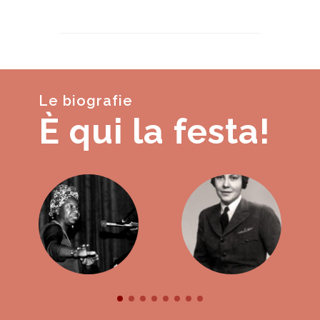
Le biografie
È qui la festa!