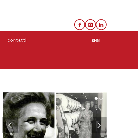
e
contatti