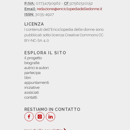
P.IVA:
07734790962 -
CF
97562510152
Email:
redazione@enciclopediadelledonne.it
ISSN:
3035-4927
LICENZA
I contenuti dell'Enciclopedia delle donne sono
pubblicati sotto licenza Creative Commons CC
BY-NC-SA 4.0.
ESPLORA IL SITO
il progetto
biografie
autrici e autori
partecipa
libri
appuntamenti
iniziative
assòciati
contatti
RESTIAMO IN CONTATTO