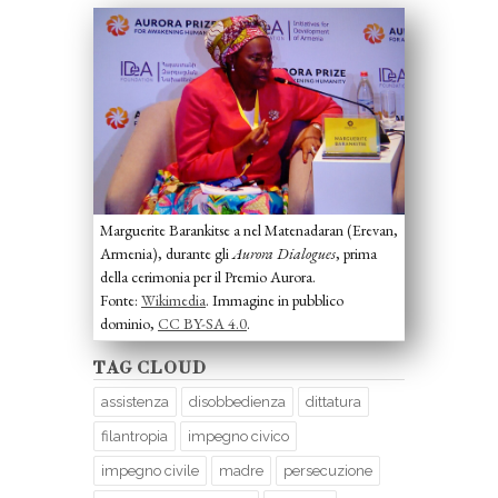
Marguerite Barankitse a nel Matenadaran (Erevan,
Armenia), durante gli
Aurora Dialogues
, prima
della cerimonia per il Premio Aurora.
Fonte:
Wikimedia
. Immagine in pubblico
dominio,
CC BY-SA 4.0
.
TAG CLOUD
assistenza
disobbedienza
dittatura
filantropia
impegno civico
impegno civile
madre
persecuzione