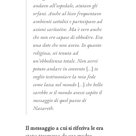
andavo all’ospedale, aiutavo gli
orfani. Anche al liceo frequentavo
ambienti cattolici e partecipavo ad
azioni caritative. Ma è vero anche
che non ero capace di obbedire. Era
una dote che non avevo. In quanto
religiosa, sei tenuta ad
un’obbedienza totale. Non avrei
potuto andare in convento
[…]
io
voglio testimoniare la mia fede
come laica nel mondo
[…]
che bello
sarebbe se il mondo avesse capito il
messaggio di quel pazzo di
Nazareth
.
Il messaggio a cui si riferiva le era
stato trasmesso da sua madre.