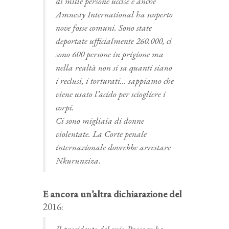
di mille persone uccise e anche
Amnesty International ha scoperto
nove fosse comuni. Sono state
deportate ufficialmente 260.000, ci
sono 600 persone in prigione ma
nella realtà non si sa quanti siano
i reclusi, i torturati… sappiamo che
viene usato l’acido per sciogliere i
corpi.
Ci sono migliaia di donne
violentate. La Corte penale
internazionale dovrebbe arrestare
Nkurunziza
.
E ancora un’altra dichiarazione del
2016:
Il presidente del mio Paese ruba