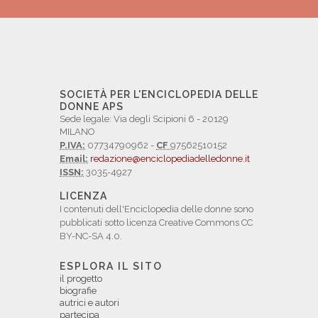
SOCIETÀ PER L'ENCICLOPEDIA DELLE
DONNE APS
Sede legale: Via degli Scipioni 6 - 20129
MILANO
P.IVA:
07734790962 -
CF
97562510152
Email:
redazione@enciclopediadelledonne.it
ISSN:
3035-4927
LICENZA
I contenuti dell'Enciclopedia delle donne sono
pubblicati sotto licenza Creative Commons CC
BY-NC-SA 4.0.
ESPLORA IL SITO
il progetto
biografie
autrici e autori
partecipa