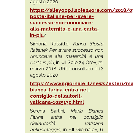
agosto 2020
https://alleyoop.ilsole24ore.com/2018/0
poste-italiane-per-avere-
successo-non-rinunciare-
alla-maternita-e-una-carta-
in-piu
/
Simona Rossitto,
Farina (Poste
Italiane): Per avere successo non
rinunciare alla maternità è una
carta in più
, in «Il Sole 24 Ore», 21
marzo 2018. URL consultato il 12
agosto 2020
https://www.ilgiornale.it/news/esteri/ma
bianca-farina-entra-nel-
consiglio-dellautorit-
vaticana-1025130.html
Serena Sartini,
Maria Bianca
Farina entra nel consiglio
dell’autorità vaticana
antiriciclaggio
, in «Il Giornale», 6