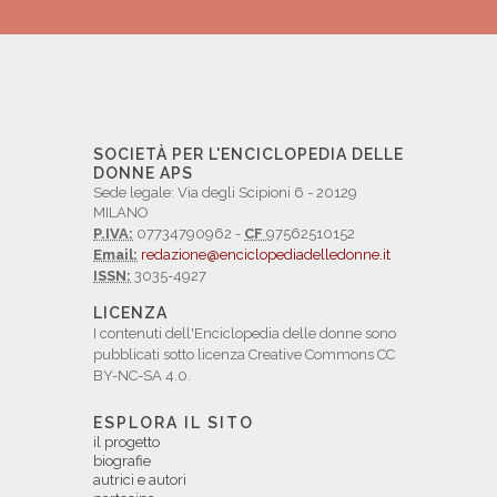
SOCIETÀ PER L'ENCICLOPEDIA DELLE
DONNE APS
Sede legale: Via degli Scipioni 6 - 20129
MILANO
P.IVA:
07734790962 -
CF
97562510152
Email:
redazione@enciclopediadelledonne.it
ISSN:
3035-4927
LICENZA
I contenuti dell'Enciclopedia delle donne sono
pubblicati sotto licenza Creative Commons CC
BY-NC-SA 4.0.
ESPLORA IL SITO
il progetto
biografie
autrici e autori