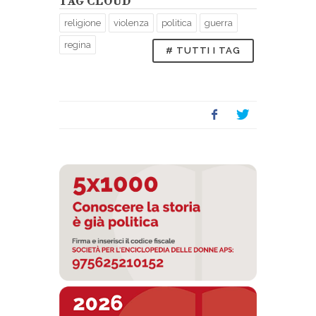
TAG CLOUD
religione
violenza
politica
guerra
regina
# TUTTI I TAG