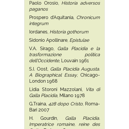
Paolo Orosio,
Historia adversos
paganos
Prospero d’Aquitania,
Chronicum
integrum
Iordanes,
Historia gothorum
Sidonio Apollinare,
Epistulae
V.A. Sirago,
Galla Placidia e la
trasformazione politica
dell’Occidente
, Louvain 1961
S.I. Oost,
Galla Placidia Augusta.
A Biographical Essay
, Chicago-
London 1968
Lidia Storoni Mazzolani,
Vita di
Galla Placidia
, Milano 1978
G.Traina,
428 dopo Cristo
, Roma-
Bari 2007
H. Gourdin,
Galla Placidia.
Imperatrice romaine, reine des