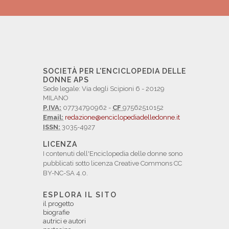
SOCIETÀ PER L'ENCICLOPEDIA DELLE
DONNE APS
Sede legale: Via degli Scipioni 6 - 20129
MILANO
P.IVA:
07734790962 -
CF
97562510152
Email:
redazione@enciclopediadelledonne.it
ISSN:
3035-4927
LICENZA
I contenuti dell'Enciclopedia delle donne sono
pubblicati sotto licenza Creative Commons CC
BY-NC-SA 4.0.
ESPLORA IL SITO
il progetto
biografie
autrici e autori