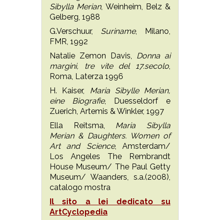
Sibylla Merian
, Weinheim, Belz &
Gelberg, 1988
G.Verschuur,
Suriname
, Milano,
FMR, 1992
Natalie Zemon Davis,
Donna ai
margini, tre vite del 17.secolo
,
Roma, Laterza 1996
H. Kaiser,
Maria Sibylle Merian,
eine Biografie
, Duesseldorf e
Zuerich, Artemis & Winkler, 1997
Ella Reitsma,
Maria Sibylla
Merian & Daughters. Women of
Art and Science
, Amsterdam/
Los Angeles The Rembrandt
House Museum/ The Paul Getty
Museum/ Waanders, s.a.(2008),
catalogo mostra
Il sito a lei dedicato su
ArtCyclopedia