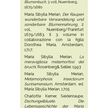
Blumenbuch
, 3 voll.,Nuernberg,
1675/1680
Maria Sibylla Merian,
Der Raupen
wunderbare Verwandelung und
sonderbare Blumennahrung
, 2
vol., Nuernberg/Frankfurt
1679/1683. Il 3. volume in
collaborazione con la figlia
Dorothea Maria, Amsterdam,
1717;
Maria Sibylla Merian,
La
meravigliosa metamorfosi dei
bruchi
, Rosenberg& Sellier, 1993
Maria Sibylla Merian,
Metamorphosis Insectorum
Surinamensium
, Amsterdam, ed.
Maria Sibylla Merian, 1705
Charlotte Kerner, Seidenraupe,
Dschungelbluete. Die
Lebensgeschichte der Maria