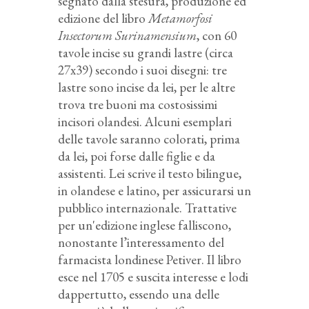
segnato dalla stesura, produzione ed
edizione del libro
Metamorfosi
Insectorum Surinamensium
, con 60
tavole incise su grandi lastre (circa
27x39) secondo i suoi disegni: tre
lastre sono incise da lei, per le altre
trova tre buoni ma costosissimi
incisori olandesi. Alcuni esemplari
delle tavole saranno colorati, prima
da lei, poi forse dalle figlie e da
assistenti. Lei scrive il testo bilingue,
in olandese e latino, per assicurarsi un
pubblico internazionale. Trattative
per un'edizione inglese falliscono,
nonostante l’interessamento del
farmacista londinese Petiver. Il libro
esce nel 1705 e suscita interesse e lodi
dappertutto, essendo una delle