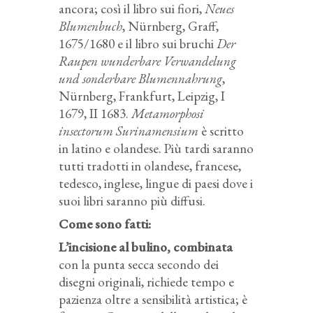
ancora; così il libro sui fiori,
Neues
Blumenbuch
, Nürnberg, Graff,
1675/1680 e il libro sui bruchi
Der
Raupen wunderbare Verwandelung
und sonderbare Blumennahrung
,
Nürnberg, Frankfurt, Leipzig, I
1679, II 1683.
Metamorphosi
insectorum Surinamensium
è scritto
in latino e olandese. Più tardi saranno
tutti tradotti in olandese, francese,
tedesco, inglese, lingue di paesi dove i
suoi libri saranno più diffusi.
Come sono fatti:
L’incisione al bulino, combinata
con la punta secca secondo dei
disegni originali, richiede tempo e
pazienza oltre a sensibilità artistica; è