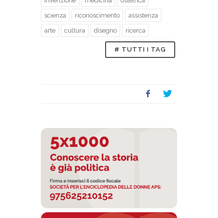
invenzione
medicina
ostetrica
scienza
riconoscimento
assistenza
arte
cultura
disegno
ricerca
# TUTTI I TAG