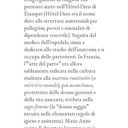
prestano aiuto nell’Hôtel-Dieu di
Étampes (Hôtel-Dieu era il nome
dato alle strutture assistenziali per
pellegrini, poveri e ammalati di
dipendenza vescovile). Seguita dal
medico dell’ospedale, inizia a
dedicarsi allo studio dell’anatomia e si
occupa delle partorienti. In Francia,
l’“arte del parto” era allora
saldamente radicata nella cultura
risalente alla
matrone routinière
(o
mère-tire-monde
), poi
accoucheuse
,
protettrice delle donne gestanti e
della vita nascente, evoluta nella
sages-femme
(la “donna saggia”
istruita nelle elementari regole di
igiene e assistenza). Marie Anne
sogna di diventare levatrice e cioè