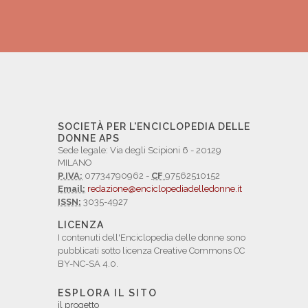
SOCIETÀ PER L'ENCICLOPEDIA DELLE
DONNE APS
Sede legale: Via degli Scipioni 6 - 20129
MILANO
P.IVA:
07734790962 -
CF
97562510152
Email:
redazione@enciclopediadelledonne.it
ISSN:
3035-4927
LICENZA
I contenuti dell'Enciclopedia delle donne sono
pubblicati sotto licenza Creative Commons CC
BY-NC-SA 4.0.
ESPLORA IL SITO
il progetto