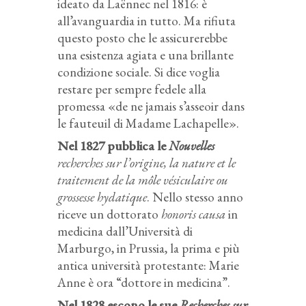
ideato da Laënnec nel 1816: è
all’avanguardia in tutto. Ma rifiuta
questo posto che le assicurerebbe
una esistenza agiata e una brillante
condizione sociale. Si dice voglia
restare per sempre fedele alla
promessa «de ne jamais s’asseoir dans
le fauteuil di Madame Lachapelle».
Nel 1827 pubblica le
Nouvelles
recherches sur l’origine, la nature et le
traitement de la môle vésiculaire ou
grossesse hydatique
. Nello stesso anno
riceve un dottorato
honoris causa
in
medicina dall’Università di
Marburgo, in Prussia, la prima e più
antica università protestante: Marie
Anne è ora “dottore in medicina”.
Nel 1828 escono le sue
Recherches sur