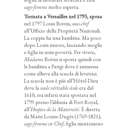
sage-femme
molto esperta.
Tornata a Versailles nel 1793, sposa
nel 1797 Louis Boivin,
sous-chef
all’Ufficio delle Proprietà Nazionali.
La coppia ha una bambina. Ma poco
dopo Louis muore, lasciando moglie
e figlia in semi-povertà. Per vivere,
Madame
Boivin si sposta quindi con
la bambina a Parigi dove è ammessa
come allieva alla scuola di levatrici.
La scuola non è più all’Hôtel-Dieu
dove la
seule véritable école
era dal
1610; era infatti stata spostata nel
1795 presso l’abbazia di Port-Royal,
all’
Hospice de la Maternité
. È diretta
da Marie Louise Dugès (1769-1821),
sage-femme en Chef
, figlia nientemeno