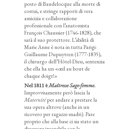
posto di Baudelocque alla morte di
costui, e stringe rapporti di vera
amicizia e collaborazione
professionale con l’anatomista
François Chaussier (1746-1828), che
sarà il suo protettore. L’abilità di
Marie Anne è nota in tutta Parigi:
Guillaume Dupuytren (1777-1835),
il chirurgo dell’Hôtel-Dieu, sentenzia
che ella ha un «œil au bout de
chaque doigt!»
Nel 1811 è
Maîtresse Sage-femme
.
Improvvisamente però lascia la
Maternité
per andare a prestare la
sua opera altrove (anche in un
ricovero per ragazze-madri). Pare
proprio che alla base ci sia stato un
dissapore insanabile con la