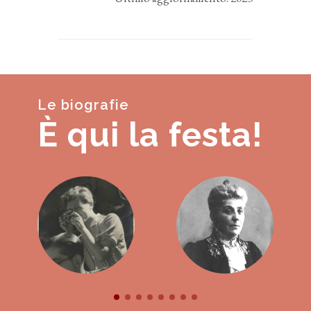
Le biografie
È qui la festa!