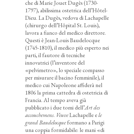
che di Marie Jouet Dugès (1730-
1797), abilissima ostetrica dell’Hôtel-
Dieu. La Dugès, vedova di Lachapelle
(chirurgo dell’Hôpital St. Louis),
lavora a fianco del medico direttore.
Questi è Jean-Louis Baudelocque
(1745-1810), il medico più esperto nei
parti, il fautore di tecniche
innovatrici (l’inventore del
«pelvimetro», lo speciale compasso
per misurare il bacino femminile), il
medico cui Napoleone affiderà nel
1806 la prima cattedra di ostetricia di
Francia. Al tempo aveva già
pubblicato i due tomi dell’
Art des
accouchemens
.
Veuve
Lachapelle e
le
grand Baudelocque
formano a Parigi
una coppia formidabile: le mani «di