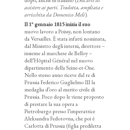
dopo, anche in italiano (
Dell’arte di
assistere ai parti. Tradotta, ampliata e
arricchita da Domenico Meli
).
Il 1° gennaio 1815 inizia il suo
nuovo lavoro a Poissy, non lontano
da Versailles. È stata infatti nominata,
dal Ministro degli interni, direttore –
insieme al marchese de Belloy –
dell’Hôpital Général nel nuovo
dipartimento della Seine-et-Oise.
Nello stesso anno riceve dal re di
Prussia Federico Guglielmo III la
medaglia d’oro al merito civile di
Prussia. Poco dopo le viene proposto
di prestare la sua opera a
Pietroburgo presso l’imperatrice
Aleksandra Fedorovna, che poi è
Carlotta di Prussia (figlia prediletta