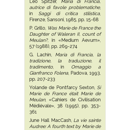
Leo Spitzer,
Maria di Francia,
autrice di favole problematiche
,
in
Saggi di critica stilistica
,
Firenze, Sansoni, 1985, pp. 15-68
P. Grillo,
Was Marie de France the
Daughter of Waleran II, count of
Meulan?
, in «Medium Aevum»,
57 (1988), pp. 269-274
G. Lachin,
Maria di Francia, la
tradizione, la traduzione, il
tradimento
, in
Omaggio a
Gianfranco Folena
, Padova, 1993,
pp. 207-233
Yolande de Pontfarcy Sexton,
Si
Marie de France était Marie de
Meulan
, «Cahiers de Civilisation
Médiévale», 38 (1995), pp. 353-
361
June Hall MacCash,
La vie sainte
Audree: A fourth text by Marie de