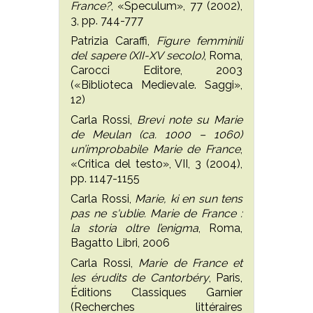
France?
, «Speculum», 77 (2002),
3, pp. 744-777
Patrizia Caraffi,
Figure femminili
del sapere (XII-XV secolo)
, Roma,
Carocci Editore, 2003
(«Biblioteca Medievale. Saggi»,
12)
Carla Rossi,
Brevi note su Marie
de Meulan (ca. 1000 – 1060)
un’improbabile Marie de France
,
«Critica del testo», VII, 3 (2004),
pp. 1147-1155
Carla Rossi,
Marie, ki en sun tens
pas ne s'ublie. Marie de France :
la storia oltre l’enigma
, Roma,
Bagatto Libri, 2006
Carla Rossi,
Marie de France et
les érudits de Cantorbéry
, Paris,
Éditions Classiques Garnier
(Recherches littéraires