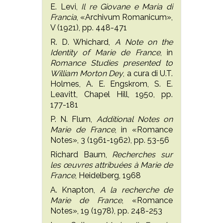
E. Levi,
Il re Giovane e Maria di
Francia
, «Archivum Romanicum»,
V (1921), pp. 448-471
R. D. Whichard,
A Note on the
Identity of Marie de France
, in
Romance Studies presented to
William Morton Dey
, a cura di U.T.
Holmes, A. E. Engskrom, S. E.
Leavitt, Chapel Hill, 1950, pp.
177-181
P. N. Flum,
Additional Notes on
Marie de France
, in «Romance
Notes», 3 (1961-1962), pp. 53-56
Richard Baum,
Recherches sur
les œuvres attribuées à Marie de
France
, Heidelberg, 1968
A. Knapton,
A la recherche de
Marie de France
, «Romance
Notes», 19 (1978), pp. 248-253