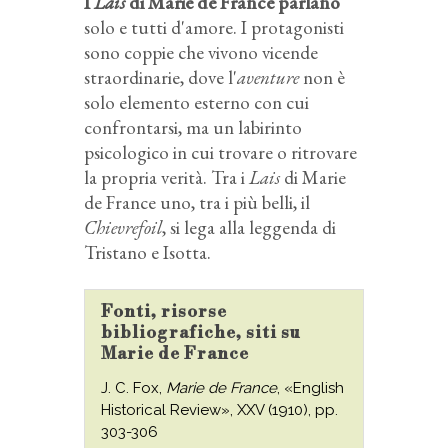
I
Lais
di Marie de France parlano
solo e tutti d'amore. I protagonisti
sono coppie che vivono vicende
straordinarie, dove l'
aventure
non è
solo elemento esterno con cui
confrontarsi, ma un labirinto
psicologico in cui trovare o ritrovare
la propria verità. Tra i
Lais
di Marie
de France uno, tra i più belli, il
Chievrefoil
, si lega alla leggenda di
Tristano e Isotta.
Fonti, risorse
bibliografiche, siti su
Marie de France
J. C. Fox,
Marie de France
, «English
Historical Review», XXV (1910), pp.
303-306