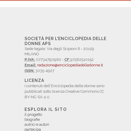
SOCIETÀ PER L'ENCICLOPEDIA DELLE
DONNE APS
Sede legale: Via degli Scipioni 6 - 20129
MILANO
P.IVA:
07734790962 -
CF
97562510152
Email:
redazione@enciclopediadelledonne.it
ISSN:
3035-4927
LICENZA
I contenuti dell'Enciclopedia delle donne sono
pubblicati sotto licenza Creative Commons CC
BY-NC-SA 4.0.
ESPLORA IL SITO
il progetto
biografie
autrici e autori
partecipa