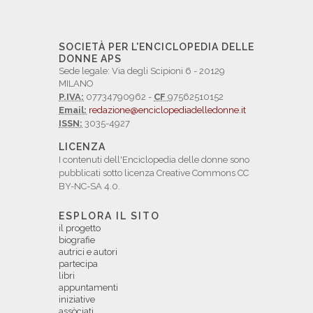
SOCIETÀ PER L'ENCICLOPEDIA DELLE
DONNE APS
Sede legale: Via degli Scipioni 6 - 20129
MILANO
P.IVA:
07734790962 -
CF
97562510152
Email:
redazione@enciclopediadelledonne.it
ISSN:
3035-4927
LICENZA
I contenuti dell'Enciclopedia delle donne sono
pubblicati sotto licenza Creative Commons CC
BY-NC-SA 4.0.
ESPLORA IL SITO
il progetto
biografie
autrici e autori
partecipa
libri
appuntamenti
iniziative
assòciati