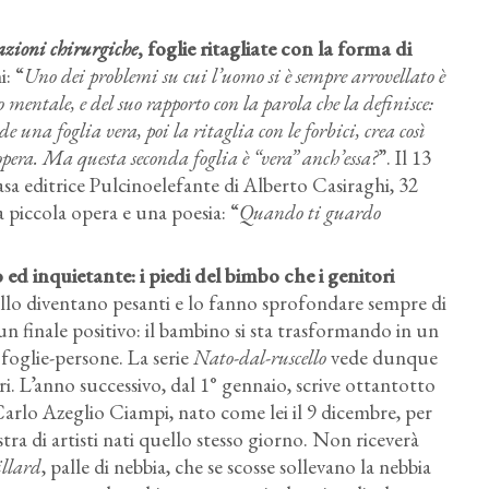
zioni chirurgiche
, foglie ritagliate con la forma di
: “
Uno dei problemi su cui l’uomo si è sempre arrovellato è
 o mentale, e del suo rapporto con la parola che la definisce:
 una foglia vera, poi la ritaglia con le forbici, crea così
’opera. Ma questa seconda foglia è “vera” anch’essa?
”. Il 13
casa editrice Pulcinoelefante di Alberto Casiraghi, 32
piccola opera e una poesia: “
Quando ti guardo
ed inquietante: i piedi del bimbo che i genitori
lo diventano pesanti e lo fanno sprofondare sempre di
n finale positivo: il bambino si sta trasformando in un
 foglie-persone. La serie
Nato-dal-ruscello
vede dunque
ri. L’anno successivo, dal 1° gennaio, scrive ottantotto
 Carlo Azeglio Ciampi, nato come lei il 9 dicembre, per
ra di artisti nati quello stesso giorno. Non riceverà
illard
, palle di nebbia, che se scosse sollevano la nebbia