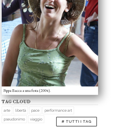
Pippa Bacca a una festa (2004).
TAG CLOUD
arte
libertà
pace
performance art
pseudonimo
viaggio
# TUTTI I TAG