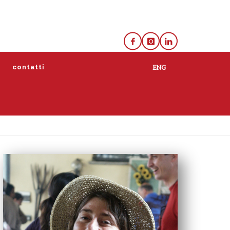
e
contatti