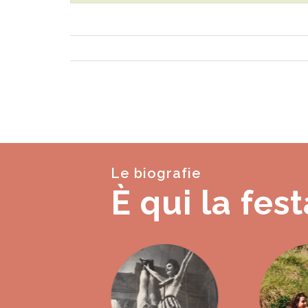
Le biografie
È qui la fest