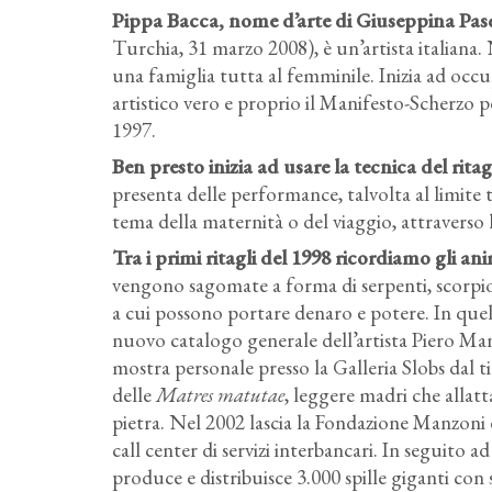
Pippa Bacca, nome d’arte di Giuseppina Pas
Turchia, 31 marzo 2008), è un’artista italiana. N
una famiglia tutta al femminile. Inizia ad occu
artistico vero e proprio il Manifesto-Scherzo p
1997.
Ben presto inizia ad usare la tecnica del rita
presenta delle performance, talvolta al limite t
tema della maternità o del viaggio, attraverso la
Tra i primi ritagli del 1998 ricordiamo gli an
vengono sagomate a forma di serpenti, scorpioni
a cui possono portare denaro e potere. In quell
nuovo catalogo generale dell’artista Piero Man
mostra personale presso la Galleria Slobs dal t
delle
Matres matutae
, leggere madri che allatta
pietra. Nel 2002 lascia la Fondazione Manzoni 
call center di servizi interbancari. In seguito a
produce e distribuisce 3.000 spille giganti co