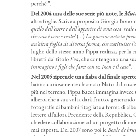
perché!”.
Del 2004 una delle sue serie più note, le
Muta
altre foglie. Scrive a proposito Giorgio Bonomi
quello dell’essere e dell’apparire di una cosa, reale
che cosa è vero e reale?
(…)
La giovane artista prende
un’altra foglia di diversa forma, che costituisce l
luglio dello stesso anno Pippa realizza, per la 
libretti dal titolo
Eva
, che contengono una sua 
immagino i figli che farei con te. Non è il caso
”.
Nel 2005 riprende una fiaba dal finale aperto 
hanno curiosamente chiamato Nato-dal-ruscel
più nel terreno. Pippa Bacca immagina invece u
albero, che a sua volta darà frutto, generando
fotografie di bambini ritagliate a forma di albe
lettere all’allora Presidente della Repubblica,
chiedere collaborazione ad un progetto di most
mai risposta. Del 2007 sono poi le
Boule de bru