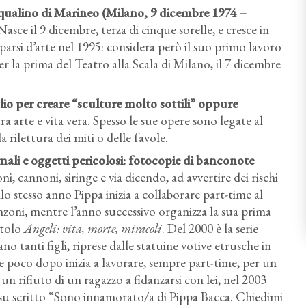
qualino di Marineo (Milano, 9 dicembre 1974 –
asce il 9 dicembre, terza di cinque sorelle, e cresce in
parsi d’arte nel 1995: considera però il suo primo lavoro
er la prima del Teatro alla Scala di Milano, il 7 dicembre
glio per creare “sculture molto sottili” oppure
ra arte e vita vera. Spesso le sue opere sono legate al
 rilettura dei miti o delle favole.
imali e oggetti pericolosi: fotocopie di banconote
, cannoni, siringe e via dicendo, ad avvertire dei rischi
o stesso anno Pippa inizia a collaborare part-time al
zoni, mentre l’anno successivo organizza la sua prima
itolo
Angeli: vita, morte, miracoli
. Del 2000 è la serie
no tanti figli, riprese dalle statuine votive etrusche in
e poco dopo inizia a lavorare, sempre part-time, per un
d un rifiuto di un ragazzo a fidanzarsi con lei, nel 2003
n su scritto “Sono innamorato/a di Pippa Bacca. Chiedimi