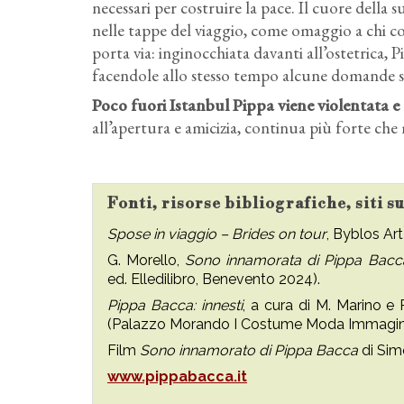
necessari per costruire la pace. Il cuore della 
nelle tappe del viaggio, come omaggio a chi co
porta via: inginocchiata davanti all’ostetrica, P
facendole allo stesso tempo alcune domande s
Poco fuori Istanbul Pippa viene violentata e 
all’apertura e amicizia, continua più forte che 
Fonti, risorse bibliografiche, siti 
Spose in viaggio – Brides on tour
, Byblos Art
G. Morello,
Sono innamorata di Pippa Bacca
ed. Elledilibro, Benevento 2024).
Pippa Bacca: innesti
, a cura di M. Marino e
(Palazzo Morando I Costume Moda Immagine,
Film
Sono innamorato di Pippa Bacca
di Simo
www.pippabacca.it