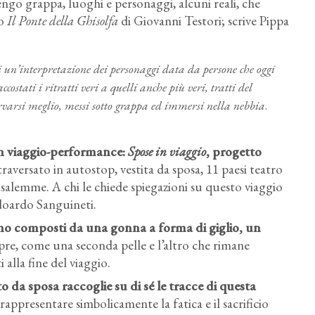
go grappa, luoghi e personaggi, alcuni reali, che
zo
Il Ponte della Ghisolfa
di Giovanni Testori; scrive Pippa
i un’interpretazione dei personaggi data da persone che oggi
costati i ritratti veri a quelli anche più veri, tratti del
ervarsi meglio, messi sotto grappa ed immersi nella nebbia
.
un viaggio-performance:
Spose in viaggio
, progetto
aversato in autostop, vestita da sposa, 11 paesi teatro
rusalemme. A chi le chiede spiegazioni su questo viaggio
doardo Sanguineti.
, sono composti da una gonna a forma di giglio, un
re, come una seconda pelle e l’altro che rimane
alla fine del viaggio.
to da sposa raccoglie su di sé le tracce di questa
rappresentare simbolicamente la fatica e il sacrificio