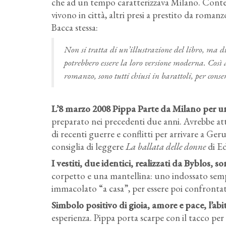
che ad un tempo caratterizzava Milano. Conten
vivono in città, altri presi a prestito da roman
Bacca stessa:
Non si tratta di un’illustrazione del libro, ma d
potrebbero essere la loro versione moderna. Così ac
romanzo, sono tutti chiusi in barattoli, per cons
L’8 marzo 2008 Pippa Parte da Milano per 
preparato nei precedenti due anni. Avrebbe attr
di recenti guerre e conflitti per arrivare a Ge
consiglia di leggere
La ballata delle donne
di E
I vestiti, due identici, realizzati da Byblos
corpetto e una mantellina: uno indossato semp
immacolato “a casa”, per essere poi confrontati 
Simbolo positivo di gioia, amore e pace, l’abi
esperienza. Pippa porta scarpe con il tacco per 