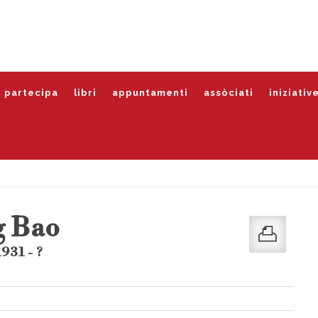
partecipa
libri
appuntamenti
assòciati
iniziativ
g Bao
931 - ?