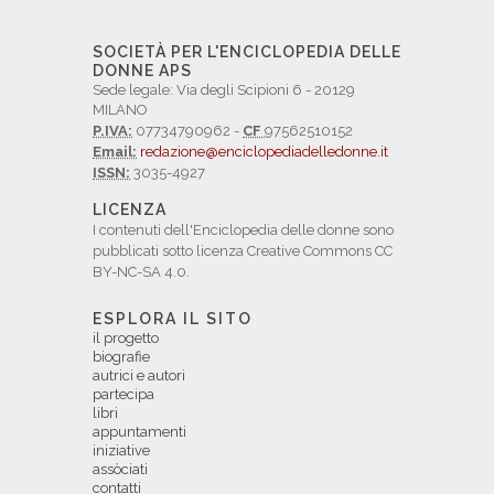
SOCIETÀ PER L'ENCICLOPEDIA DELLE
DONNE APS
Sede legale: Via degli Scipioni 6 - 20129
MILANO
P.IVA:
07734790962 -
CF
97562510152
Email:
redazione@enciclopediadelledonne.it
ISSN:
3035-4927
LICENZA
I contenuti dell'Enciclopedia delle donne sono
pubblicati sotto licenza Creative Commons CC
BY-NC-SA 4.0.
ESPLORA IL SITO
il progetto
biografie
autrici e autori
partecipa
libri
appuntamenti
iniziative
assòciati
contatti