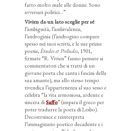
fatto molto male alle donne. Sono
avversari politici...”
Vivien da un lato sceglie per sé
l’ambiguità, l’ambivalenza,
l’androginia (l’androgino compare
spesso nei suoi scritti, e le sue prime
poesie,
Ètudes et Préludes
, 1901,
firmate “R. Vivien” fanno pensare ai
commentatori che si tratti di un
giovane poeta che canta i fascini della
sua amante), ma allo stesso tempo
rivendica l’appartenenza al suo sesso e
celebra “la vita armoniosa, ardente e
sincera di
Saffo
” (impara il greco per
poter tradurre la poeta di Lesbo).
Decostruisce e reinterpreta
l’immaginario poetico decadente e i