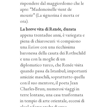
rispondere dal maggiordomo che le
apre: “Mademoiselle vient de
mourir” (La signorina è morta or
ora).
La breve vita di Renée, durata
appena trentadue anni, è variegata e
piena di chiaroscuri: vi compaiono
una
liaison
con una ricchissima
baronessa della casata dei Rothschild
e una con la moglie di un
diplomatico turco, che Renée visita
quando passa da Istanbul; importanti
amicizie maschili, soprattutto quella
con il suo mentore, il poeta Jean
Charles-Brun; numerosi viaggi in
terre lontane, una casa trasformata
in tempio di arte orientale, eccessi di
alcol e forse anche di sesso,