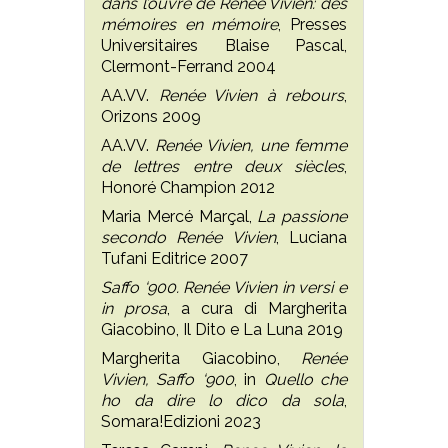
dans l’ouvre de Renée Vivien: des
mémoires en mémoire
, Presses
Universitaires Blaise Pascal,
Clermont-Ferrand 2004
AA.VV.
Renée Vivien à rebours
,
Orizons 2009
AA.VV.
Renée Vivien, une femme
de lettres entre deux siècles
,
Honoré Champion 2012
Maria Mercé Marçal,
La passione
secondo Renée Vivien
, Luciana
Tufani Editrice 2007
Saffo ‘900. Renée Vivien in versi e
in prosa
, a cura di Margherita
Giacobino, Il Dito e La Luna 2019
Margherita Giacobino,
Renée
Vivien, Saffo ‘900
, in
Quello che
ho da dire lo dico da sola
,
Somara!Edizioni 2023