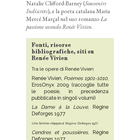
Natalie Clifford-Barney (
Souvenirs
Indiscrets
), e la poeta catalana Maria
Mercé Marçal nel suo romanzo
La
passione secondo Renée Vivien
.
Fonti, risorse
bibliografiche, siti su
Renée Vivien
Tra le opere di Renée Vivien:
Renée Vivien,
Poèmes 1901-1010
,
ErosOnyx 2009 (raccoglie tutte
le poesie, in precedenza
pubblicate in singoli volumi)
La Dame à la Louve
, Régine
Deforges 1977
Une femme m’apparut
, Régine Deforges 1977
Cendres et poussières,
Régine
Deforges 1977