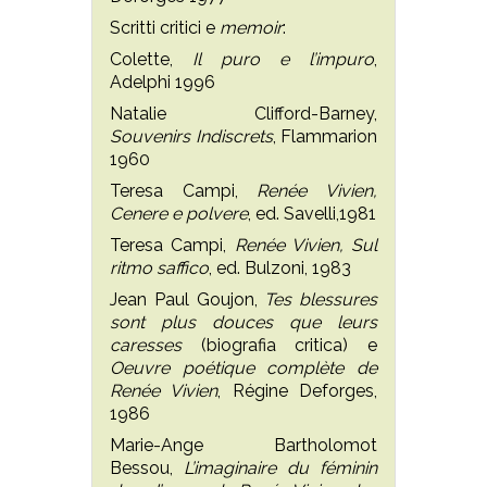
Scritti critici e
memoir
:
Colette,
Il puro e l’impuro
,
Adelphi 1996
Natalie Clifford-Barney,
Souvenirs Indiscrets
, Flammarion
1960
Teresa Campi,
Renée Vivien,
Cenere e polvere
, ed. Savelli,1981
Teresa Campi,
Renée Vivien, Sul
ritmo saffico
, ed. Bulzoni, 1983
Jean Paul Goujon,
Tes blessures
sont plus douces que leurs
caresses
(biografia critica) e
Oeuvre poétique complète de
Renée Vivien
, Régine Deforges,
1986
Marie-Ange Bartholomot
Bessou,
L’imaginaire du féminin