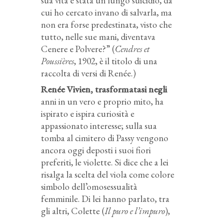
sua vita è stata un lungo suicidio, da
cui ho cercato invano di salvarla, ma
non era forse predestinata, visto che
tutto, nelle sue mani, diventava
Cenere e Polvere?” (
Cendres et
Poussières
, 1902, è il titolo di una
raccolta di versi di Renée.)
Renée Vivien, trasformatasi negli
anni in un vero e proprio mito, ha
ispirato e ispira curiosità e
appassionato interesse; sulla sua
tomba al cimitero di Passy vengono
ancora oggi deposti i suoi fiori
preferiti, le violette. Si dice che a lei
risalga la scelta del viola come colore
simbolo dell’omosessualità
femminile. Di lei hanno parlato, tra
gli altri, Colette (
Il puro e l’impuro
),