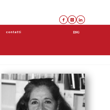
e
contatti