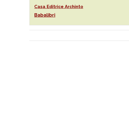
Casa Editrice Archinto
Babalibri