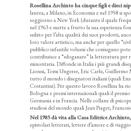
Rosellina Archinto ha cinque figli e dieci ni
laurea, a Milano, in Economia e nel 1958 si s
soggiorno a New York (durante il quale frequen
nel 1963 e mette a frutto la sua esperienza fo
subito per l’alta qualità dei suoi prodotti, anco
loro valore artistico, ma anche per quello “civi
pubblico infantile volumi che coniugano potenz
contribuisce a “sdoganare” la letteratura per r
minoritaria. Diffonde in Italia i più grandi di
Lionni, Tomi Ungerer, Eric Carle, Guillermo 
tutto il mondo i disegnatori italiani (quali E
Costantini). Per questo lavoro Rosellina ha ric
Bologna e premi internazionali quali il premio 
Germania e in Francia. Nelle collane di psicop
studiosi del mondo quali Jean Piaget, Francois
Nel 1985 dà vita alla Casa Editrice Archinto
epistolari letterari, lettere d’amore e di viaggio 