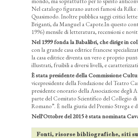
mondo, ma soprattutto per lo spirito anticonven
Nel catalogo figurano autori famosi da Rilke
Quasimodo. Inoltre pubblica saggi critici lett
Briganti, da Manguel a Capote.In questo contes
1996) mensile di letteratura, recensioni e novità
Nel 1999 fonda la Babalibri, che dirige in co
con la grande casa editrice francese specializzat
la casa editrice diventa un vero e proprio punto
illustrati, fruibili a diversi livelli, e caratterizz
È stata presidente della Commissione Cultu
vicepresidente della Fondazione del Teatro Ca
presidente onorario della Associazione degli A
parte del Comitato Scientifico del Collegio di
Romano”. È nella giuria del Premio Strega e 
Nell'Ottobre del 2015 è stata nominata Cava
Fonti, risorse bibliografiche, siti 