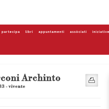
partecipa
libri
appuntamenti
assòciati
iniziativ
rconi Archinto
3 - vivente