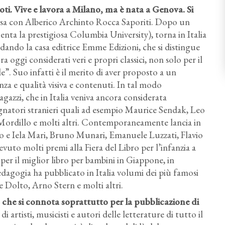
poti. Vive e lavora a Milano, ma è nata a Genova. Si
posa con Alberico Archinto Rocca Saporiti. Dopo un
ta la prestigiosa Columbia University), torna in Italia
ndando la casa editrice Emme Edizioni, che si distingue
ra oggi considerati veri e propri classici, non solo per il
le”. Suo infatti è il merito di aver proposto a un
a e qualità visiva e contenuti. In tal modo
agazzi, che in Italia veniva ancora considerata
segnatori stranieri quali ad esempio Maurice Sendak, Leo
Mordillo e molti altri. Contemporaneamente lancia in
nzo e Iela Mari, Bruno Munari, Emanuele Luzzati, Flavio
evuto molti premi alla Fiera del Libro per l’infanzia a
per il miglior libro per bambini in Giappone, in
edagogia ha pubblicato in Italia volumi dei più famosi
e Dolto, Arno Stern e molti altri.
, che si connota soprattutto per la pubblicazione di
di artisti, musicisti e autori delle letterature di tutto il