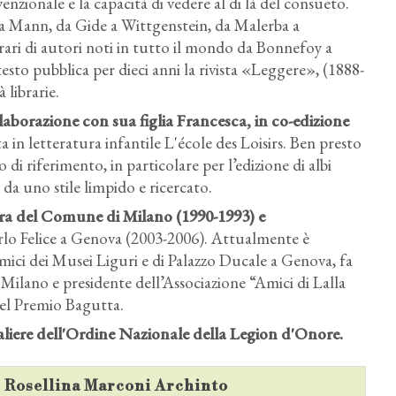
zionale e la capacità di vedere al di là del consueto.
 a Mann, da Gide a Wittgenstein, da Malerba a
erari di autori noti in tutto il mondo da Bonnefoy a
to pubblica per dieci anni la rivista «Leggere», (1888-
 librarie.
llaborazione con sua figlia Francesca, in co-edizione
a in letteratura infantile L'école des Loisirs. Ben presto
 di riferimento, in particolare per l’edizione di albi
ati da uno stile limpido e ricercato.
ra del Comune di Milano (1990-1993) e
rlo Felice a Genova (2003-2006). Attualmente è
mici dei Musei Liguri e di Palazzo Ducale a Genova, fa
 Milano e presidente dell’Associazione “Amici di Lalla
del Premio Bagutta.
liere dell'Ordine Nazionale della Legion d'Onore.
su Rosellina Marconi Archinto