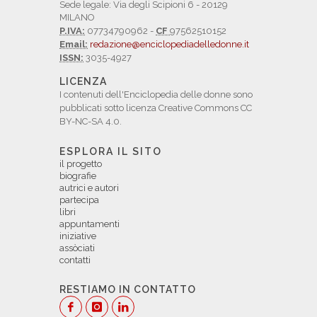
Sede legale: Via degli Scipioni 6 - 20129
MILANO
P.IVA:
07734790962 -
CF
97562510152
Email:
redazione@enciclopediadelledonne.it
ISSN:
3035-4927
LICENZA
I contenuti dell'Enciclopedia delle donne sono
pubblicati sotto licenza Creative Commons CC
BY-NC-SA 4.0.
ESPLORA IL SITO
il progetto
biografie
autrici e autori
partecipa
libri
appuntamenti
iniziative
assòciati
contatti
RESTIAMO IN CONTATTO