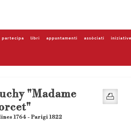
partecipa
libri
appuntamenti
assòciati
iniziativ
ouchy "Madame
orcet"
ines 1764 - Parigi 1822