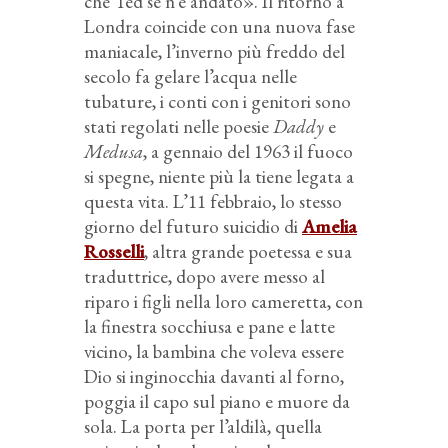
che Ted se n’è andato». Il ritorno a
Londra coincide con una nuova fase
maniacale, l’inverno più freddo del
secolo fa gelare l’acqua nelle
tubature, i conti con i genitori sono
stati regolati nelle poesie
Daddy
e
Medusa
, a gennaio del 1963 il fuoco
si spegne, niente più la tiene legata a
questa vita. L’11 febbraio, lo stesso
giorno del futuro suicidio di
Amelia
Rosselli
, altra grande poetessa e sua
traduttrice, dopo avere messo al
riparo i figli nella loro cameretta, con
la finestra socchiusa e pane e latte
vicino, la bambina che voleva essere
Dio si inginocchia davanti al forno,
poggia il capo sul piano e muore da
sola. La porta per l’aldilà, quella