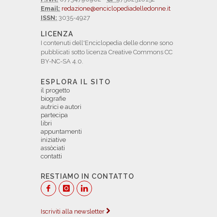
Email:
redazione@enciclopediadelledonne.it
ISSN:
3035-4927
LICENZA
I contenuti dell'Enciclopedia delle donne sono
pubblicati sotto licenza Creative Commons CC
BY-NC-SA 4.0.
ESPLORA IL SITO
il progetto
biografie
autrici e autori
partecipa
libri
appuntamenti
iniziative
assòciati
contatti
RESTIAMO IN CONTATTO
Iscriviti alla newsletter