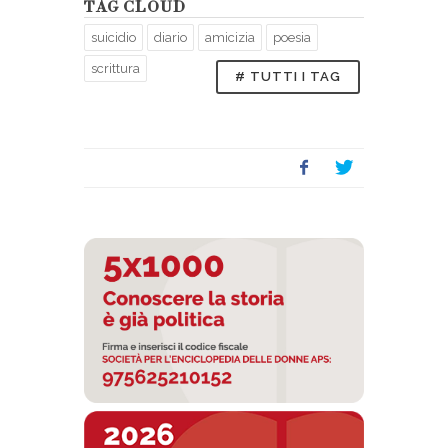
TAG CLOUD
suicidio
diario
amicizia
poesia
scrittura
# TUTTI I TAG