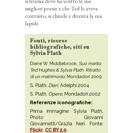
scrivania dove ha scritto le sue
migliori poesie e che Ted le aveva
costruito, si chiude e diventa la sua
lapide.
Fonti, risorse
bibliografiche, siti su
Sylvia Plath
Diane W. Middlebrook,
Suo marito.
Ted Hughes & Sylvia Plath. Ritratto
di un matrimonio
, Mondadori 2009
S. Plath,
Diari
, Adelphi 2004
S. Plath,
Opere
, Mondadori 2002
Referenze iconografiche:
Prima immagine: Sylvia Plath.
Photo Giovanni
Giovannetti/Grazia Neri. Fonte:
Flickr
.
CC BY 2.0
.