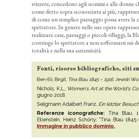
svizzere, concedono agli uomini e alle donne ch
come detto sopra sconosciuta ai più, rapprese
di come un semplice paesaggio possa avere la c
spettatore. In genere nelle sue opere rappresenta
realizzare case, paesaggi o piccoli villaggi, la
costringe lo spettatore a non soffermarsi sui d
totalità e nella sua autenticità.
Fonti, risorse bibliografiche, siti s
Ben-Eli, Birgit,
Tina Blau 1845 – 1916
, Jewish Wo
Nichols, K.L.,
Women's Art at the World's Col
giugno 2018
Seligmann Adalbert Franz,
Ein letzter Besuc
Referenze iconografiche:
Tina Blau, 
Ebenstein, Heinz Schöny: "Tina Blau 1845-1
Immagine in pubblico dominio.