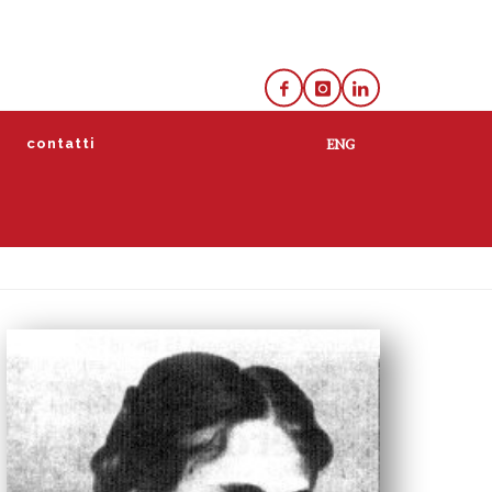
e
contatti