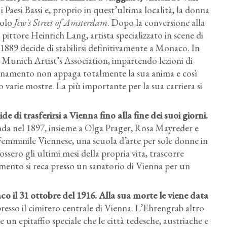
e i Paesi Bassi e, proprio in quest’ultima località, la donna
tolo
Jew's Street of Amsterdam
. Dopo la conversione alla
pittore Heinrich Lang, artista specializzato in scene di
1889 decide di stabilirsi definitivamente a Monaco. In
l Munich Artist’s Association, impartendo lezioni di
egnamento non appaga totalmente la sua anima e così
 varie mostre. La più importante per la sua carriera si
 di trasferirsi a Vienna
fino alla fine dei suoi giorni.
landa nel 1897, insieme a Olga Prager, Rosa Mayreder e
 Femminile Viennese, una scuola d’arte per sole donne in
ssero gli ultimi mesi della propria vita, trascorre
mento si reca presso un sanatorio di Vienna per un
o il 31 ottobre del 1916
. Alla sua morte le viene data
esso il cimitero centrale di Vienna. L’Ehrengrab altro
n epitaffio speciale che le città tedesche, austriache e