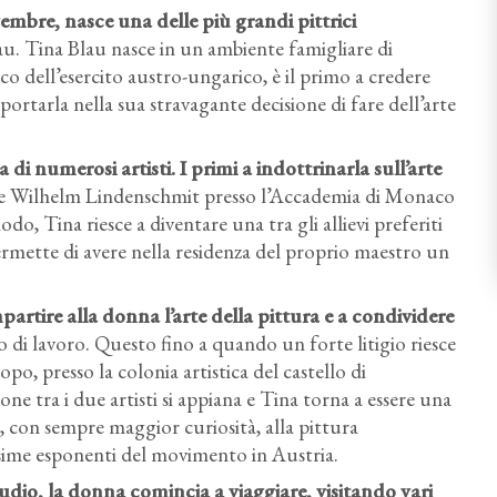
embre, nasce una delle più grandi pittrici
lau. Tina Blau nasce in un ambiente famigliare di
o dell’esercito austro-ungarico, è il primo a credere
pportarla nella sua stravagante decisione di fare dell’arte
a di numerosi artisti
. I primi a indottrinarla sull’arte
er e Wilhelm Lindenschmit presso l’Accademia di Monaco
odo, Tina riesce a diventare una tra gli allievi preferiti
rmette di avere nella residenza del proprio maestro un
artire alla donna l’arte della pittura
e a condividere
dio di lavoro. Questo fino a quando un forte litigio riesce
po, presso la colonia artistica del castello di
ne tra i due artisti si appiana e Tina torna a essere una
i, con sempre maggior curiosità, alla pittura
ssime esponenti del movimento in Austria.
tudio, la donna comincia a viaggiare
, visitando vari