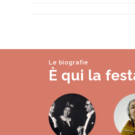
Le biografie
È qui la fest