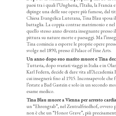
paesi tra i quali l’Ungheria, l’Italia, la Francia 
dipinge una delle sue opere più famose, dal ti
Chiesa Evangelica Luterana, Tina Blau sposa il 
battaglia. La coppia contrae matrimonio e nel 
quello stesso anno diventa insegnante presso i
pittura su nature morte e paesaggi. Ma l’ins
Tina comincia a esporre le proprie opere presso
svolge nel 1890, presso il Palace of Fine Arts.
Un anno dopo suo marito muore e Tina decide
Tuttavia, dopo svariati viaggi in Italia e in O
Karl Federn, decide di dare vita all’Accademia
cui insegnerà fino al 1915. Inconsapevole che fo
l’estate a Bad Gastein e solo in un secondo mo
esame medico.
Tina Blau muore a Vienna per arresto cardiac
un “Ehrengrab”, nel Zentralfriedhof, ovvero pr
non è che un “Honor Grave”, più precisamente u