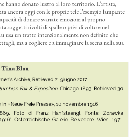
e hanno donato lustro al loro territorio. L’artista,
nta ancora oggi con le proprie tele l’esempio lampante
apacità di donare svariate emozioni al proprio
 soggetti rivolti di spalle o privi di volto e nel
 Blau usa un tratto intenzionalmente non definito che
ettagli, ma a cogliere e a immaginare la scena nella sua
u Tina Blau
men's Archive, Retrieved 21 giugno 2017
umbian Fair & Exposition
, Chicago 1893, Retrieved 30
h
, in «Neue Freie Presse», 10 novembre 1916
1869. Foto di Franz Hanfstaengl. Fonte: Zdrawka
916". Österreichische Galerie Belvedere, Wien, 1971.