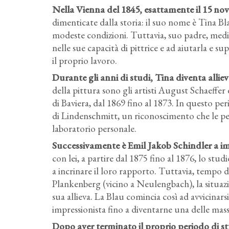
Nella Vienna del 1845, esattamente il 15 nov
dimenticate dalla storia: il suo nome è Tina B
modeste condizioni. Tuttavia, suo padre, medic
nelle sue capacità di pittrice e ad aiutarla e su
il proprio lavoro.
Durante gli anni di studi, Tina diventa alliev
della pittura sono gli artisti August Schaeff
di Baviera, dal 1869 fino al 1873. In questo peri
di Lindenschmitt, un riconoscimento che le pe
laboratorio personale.
Successivamente è Emil Jakob Schindler a imp
con lei, a partire dal 1875 fino al 1876, lo stu
a incrinare il loro rapporto. Tuttavia, tempo do
Plankenberg (vicino a Neulengbach), la situazio
sua allieva. La Blau comincia così ad avvicinars
impressionista fino a diventarne una delle ma
Dopo aver terminato il proprio periodo di s