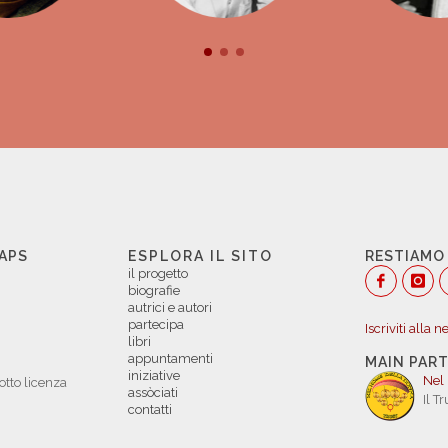
 APS
ESPLORA IL SITO
RESTIAMO
il progetto
biografie
autrici e autori
partecipa
Iscriviti alla 
libri
appuntamenti
MAIN PAR
iniziative
Nel
otto licenza
assòciati
Il T
contatti