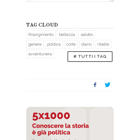
essa di
Le gambe di Vi
ierre-Louis
Castiglione (1
Pierson.
TAG CLOUD
Risorgimento
bellezza
salotto
genere
politica
corte
diario
ribelle
avventuriera
# TUTTI I TAG