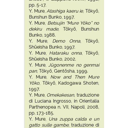
pp. 5-17.
Y. Mure,
Atashiga kaeru ie
, Tōkyō,
Bunshun Bunko, 1997.
Y. Mure,
Betsujin “Mure Yōko” no
dekiru made
, Tōkyō, Bunshun
Bunko, 1988.
Y. Mure,
Demo Onna
, Tōkyō,
Shūeisha Bunko, 1997.
Y. Mure,
Hataraku onna
, Tōkyō,
Shūeisha Bunko, 2002.
Y. Mure,
Jūgonenme no genmai
pan
,
Tōkyō, Gentōsha, 1999.
Y. Mure,
Now and Then Mure
Yōko
, Tōkyō, Kadogawa Shoten,
1997.
Y. Mure,
Omekakesan,
traduzione
di Luciana Ingrosso, in Orientalia
Parthenopea n. VII, Napoli, 2008,
pp. 173-185.
Y. Mure,
Una zuppa calda e un
gatto sulle gambe
, traduzione di