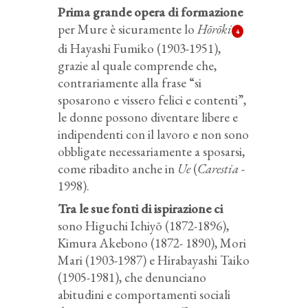
Prima grande opera di formazione
per Mure è sicuramente lo
Hōrōki
4
di Hayashi Fumiko (1903-1951),
grazie al quale comprende che,
contrariamente alla frase “si
sposarono e vissero felici e contenti”,
le donne possono diventare libere e
indipendenti con il lavoro e non sono
obbligate necessariamente a sposarsi,
come ribadito anche in
Ue
(
Carestia
-
1998).
Tra le sue fonti di ispirazione ci
sono Higuchi Ichiyō (1872-1896),
Kimura Akebono (1872- 1890), Mori
Mari (1903-1987) e Hirabayashi Taiko
(1905-1981), che denunciano
abitudini e comportamenti sociali