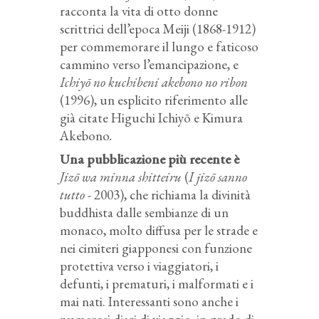
racconta la vita di otto donne
scrittrici dell’epoca Meiji (1868-1912)
per commemorare il lungo e faticoso
cammino verso l’emancipazione, e
Ichiyō no kuchibeni akebono no ribon
(1996), un esplicito riferimento alle
già citate Higuchi Ichiyō e Kimura
Akebono
.
Una pubblicazione più recente è
Jizō wa minna shitteiru
(
I jizō sanno
tutto
- 2003), che richiama la divinità
buddhista dalle sembianze di un
monaco, molto diffusa per le strade e
nei cimiteri giapponesi con funzione
protettiva verso i viaggiatori, i
defunti, i prematuri, i malformati e i
mai nati. Interessanti sono anche i