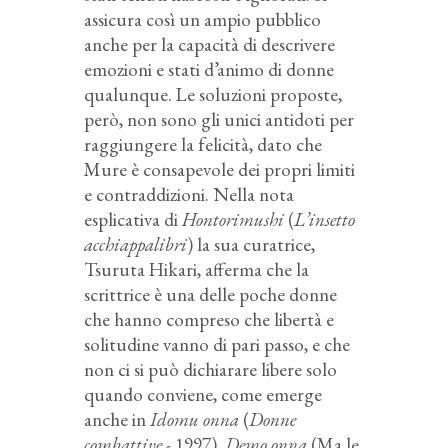
assicura così un ampio pubblico
anche per la capacità di descrivere
emozioni e stati d’animo di donne
qualunque. Le soluzioni proposte,
però, non sono gli unici antidoti per
raggiungere la felicità, dato che
Mure è consapevole dei propri limiti
e contraddizioni. Nella nota
esplicativa di
Hontorimushi
(
L’insetto
acchiappalibri
) la sua curatrice,
Tsuruta Hikari, afferma che la
scrittrice è una delle poche donne
che hanno compreso che libertà e
solitudine vanno di pari passo, e che
non ci si può dichiarare libere solo
quando conviene, come emerge
anche in
Idomu onna
(
Donne
combattive
- 1997),
Demo onna
(Ma le