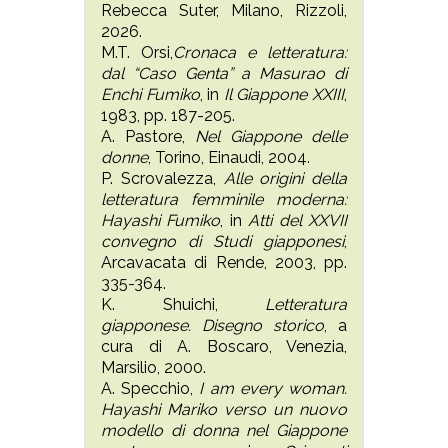
Rebecca Suter, Milano, Rizzoli,
2026.
M.T. Orsi,
Cronaca e letteratura:
dal “Caso Genta” a Masurao di
Enchi Fumiko
, in
Il Giappone XXIII
,
1983, pp. 187-205.
A. Pastore,
Nel Giappone delle
donne
, Torino, Einaudi, 2004.
P. Scrovalezza,
Alle origini della
letteratura femminile moderna:
Hayashi Fumiko
, in
Atti del XXVII
convegno di Studi giapponesi
,
Arcavacata di Rende, 2003, pp.
335-364.
K. Shuichi,
Letteratura
giapponese. Disegno storico
, a
cura di A. Boscaro, Venezia,
Marsilio, 2000.
A. Specchio,
I am every woman.
Hayashi Mariko verso un nuovo
modello di donna nel Giappone