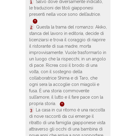
1
Salvo dove diversamente indicato,
le traduzioni dei titoli giapponesi
presenti nella voce sono dell’autrice.
2
Questa la trama del romanzo: Akiko,
stanca del lavoro in editoria, decide di
licenziarsi e trova il coraggio di riaprire
il ristorante di sua madre, morta
improvvisamente. Vuole trasformarlo in
un luogo che la rispecchi, in un angolo
di pace. Ricrea così il brodo di una
volta, con il sostegno della
collaboratrice Shima e di Taro, che
ogni sera la accoglie con miagolii e
fusa. È una storia commovente
sull’amore, il lutto e il fare pace con la
propria storia.
3
La casa in cui ritorno è una raccolta
di nove racconti da cui emerge il
ritratto di una famiglia giapponese vista
attraverso gli occhi di una bambina di
nove anni che arriva a non sopportare