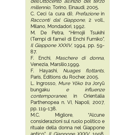
dell’Ottocento all’inizio del terzo
millennio
, Torino, Einaudi, 2005.
C. Ceci (a cura di),
Prefazione
in
Racconti dal Giappone
, 2 voll.,
Milano, Mondadori, 1992.
M. De Petra, “Himojii Tsukihi
(Tempi di fame) di Enchi Fumiko”,
Il Giappone
XXXIV
, 1994, pp. 59-
87.
F. Enchi,
Maschere di donna
,
Venezia, Marsilio,1999.
F. Hayashi,
Nuages flottants
,
Paris, Éditions du Rocher, 2005.
L. Ingrosso,
Mure Yōko tra
Joryū
bungaku
e influenze
contemporanee
, in Orientalia
Parthenopea n. VI, Napoli, 2007,
pp. 119-138.
M.C. Migliore, “Alcune
considerazioni sul ruolo politico e
rituale della donna nel Giappone
antico”,
Il Giappone
XXXV
, 1998,