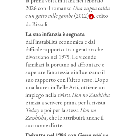
la prima volta in Italia nel febbraio
2026 con il romanzo
Una zuppa calda
e un gatto sulle gambe
(2012)
, edito
2
da Rizzoli.
La sua infanzia è segnata
dall’instabilità economica e dal
difficile rapporto tra i genitori che
divorziano nel 1975. Le vicende
familiari la portano ad affrontare e
superare l’anoressia e influenzano il
suo rapporto con l’altro sesso. Dopo
una laurea in Belle Arti, ottiene un
impiego nella rivista
Hon no Zasshisha
e inizia a scrivere prima per la rivista
Today
e poi per la stessa
Hon no
Zasshisha
, che le attribuirà anche il
suo nome d’arte.
Debutta nel 1984 con
Gozen reiji no