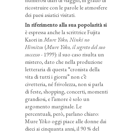
numerosi diari di viaggio, in grado di
ricostruire con le parole le atmosfere
dei paesi asiatici visitati.
In riferimento alla sua popolarità si
è espressa anche la scrittrice Fujita
Kaori in
Mure Yōko, Ninki no
Himitsu
(
Mure Yōko, il segreto del suo
successo
- 1999): il suo caso risulta un
mistero, dato che nella produzione
letteraria di questa “cronista della
vita di tutti i giorni” non c’è
civetteria, né frivolezza, non si parla
di feste, shopping, concerti, momenti
grandiosi, e l’amore è solo un
argomento marginale. Le
percentuali, però, parlano chiaro:
Mure Yōko oggi piace alle donne dai
dieci ai cinquanta anni, il 90 % del