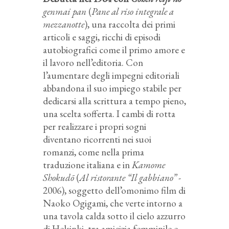
genmai pan
(
Pane al riso integrale a
mezzanotte
), una raccolta dei primi
articoli e saggi, ricchi di episodi
autobiografici come il primo amore e
il lavoro nell’editoria. Con
l’aumentare degli impegni editoriali
abbandona il suo impiego stabile per
dedicarsi alla scrittura a tempo pieno,
una scelta sofferta. I cambi di rotta
per realizzare i propri sogni
diventano ricorrenti nei suoi
romanzi, come nella prima
traduzione italiana e in
Kamome
Shokudō
(
Al ristorante “Il gabbiano”
-
2006), soggetto dell’omonimo film di
Naoko Ogigami, che verte intorno a
una tavola calda sotto il cielo azzurro
di Helsinki, tra amicizia femminile e