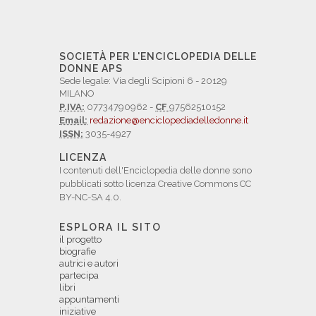
SOCIETÀ PER L'ENCICLOPEDIA DELLE
DONNE APS
Sede legale: Via degli Scipioni 6 - 20129
MILANO
P.IVA:
07734790962 -
CF
97562510152
Email:
redazione@enciclopediadelledonne.it
ISSN:
3035-4927
LICENZA
I contenuti dell'Enciclopedia delle donne sono
pubblicati sotto licenza Creative Commons CC
BY-NC-SA 4.0.
ESPLORA IL SITO
il progetto
biografie
autrici e autori
partecipa
libri
appuntamenti
iniziative