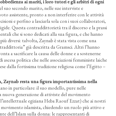
edienza ai mariti, i loro tutori e gli arbitri di ogni
el suo secondo marito, nelle sue interviste e
oto assistente, pronto a non interferire con le attività
sioni e perfino a lasciarla sola con i suoi collaboratori,
igide. Questa contraddittorietà tra il discorso e la prassi
dentali che si sono dedicati alla sua figura, e che hanno
iù diversi: talvolta, Zaynab è stata vista come una
ntraddittoria” già descritta da Gramsci. Altri l’hanno
onta a sacrificare la causa delle donne e a sostenerne
 di ascesa politica che nelle associazioni femministe laiche
e dalla fortissima tradizione religiosa come l’Egitto –
, Zaynab resta una figura importantissima nella
iano in particolare: il suo modello, pure nelle
na nuova generazione di attiviste del movimento
 l’intellettuale egiziana Heba Raouf Ezzat) che ai nostri
del movimento islamista, chiedendo un ruolo più attivo e
e dell’Islam sulla donna: le rappresentanti di