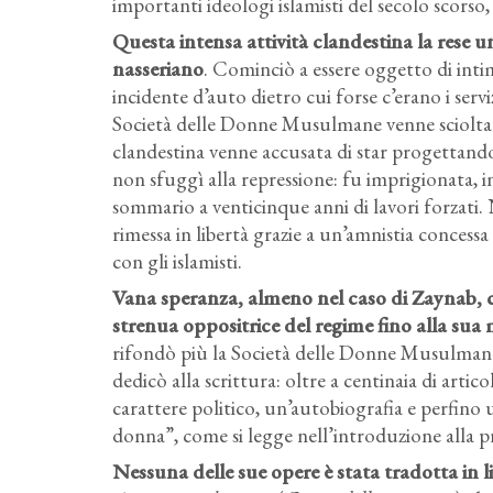
importanti ideologi islamisti del secolo scorso
Questa intensa attività clandestina la rese
nasseriano
. Cominciò a essere oggetto di inti
incidente d’auto dietro cui forse c’erano i serv
Società delle Donne Musulmane venne sciolta d
clandestina venne accusata di star progettando
non sfuggì alla repressione: fu imprigionata,
sommario a venticinque anni di lavori forzati. 
rimessa in libertà grazie a un’amnistia concessa
con gli islamisti.
Vana speranza, almeno nel caso di Zaynab, ch
strenua oppositrice del regime fino alla sua
rifondò più la Società delle Donne Musulmane, 
dedicò alla scrittura: oltre a centinaia di articol
carattere politico, un’autobiografia e perfino
donna”, come si legge nell’introduzione alla p
Nessuna delle sue opere è stata tradotta in 