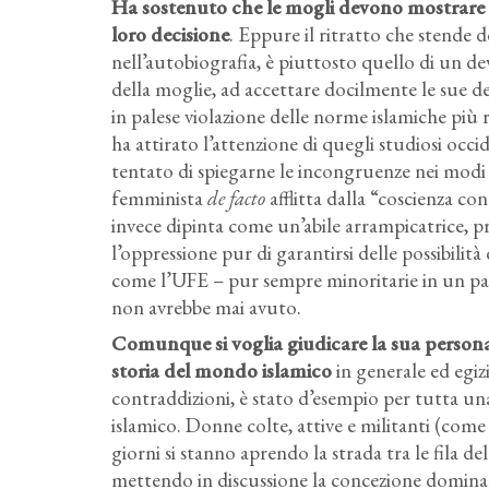
Ha sostenuto che le mogli devono mostrare obb
loro decisione
. Eppure il ritratto che stende d
nell’autobiografia, è piuttosto quello di un dev
della moglie, ad accettare docilmente le sue deci
in palese violazione delle norme islamiche più r
ha attirato l’attenzione di quegli studiosi occi
tentato di spiegarne le incongruenze nei modi p
femminista
de facto
afflitta dalla “coscienza co
invece dipinta come un’abile arrampicatrice, pr
l’oppressione pur di garantirsi delle possibilità
come l’UFE – pur sempre minoritarie in un paes
non avrebbe mai avuto.
Comunque si voglia giudicare la sua persona
storia del mondo islamico
in generale ed egiz
contraddizioni, è stato d’esempio per tutta u
islamico. Donne colte, attive e militanti (come
giorni si stanno aprendo la strada tra le fila 
mettendo in discussione la concezione dominant