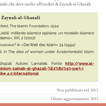
nile che deve molto all’eredità di Zaynab al-Ghazali.
su Zaynab al-Ghazali
kfield, The Islamic Foundation, 1994
abili, militante islamica egiziana: un modello islamico
derno», XXI, 2 (2002)
bversive?
, in «Die Welt des Islam» 34 (1994)
i, in The idea of women under fundamentalist Islam
,
Ghazali. Autore: Lamateb. Fonte:
http://www.al-
nism-zainab-al-ghazali-%E2%80%93-part-i
ike 4.0 International
Voce pubblicata nel: 2012
Ultimo aggiornamento: 2023