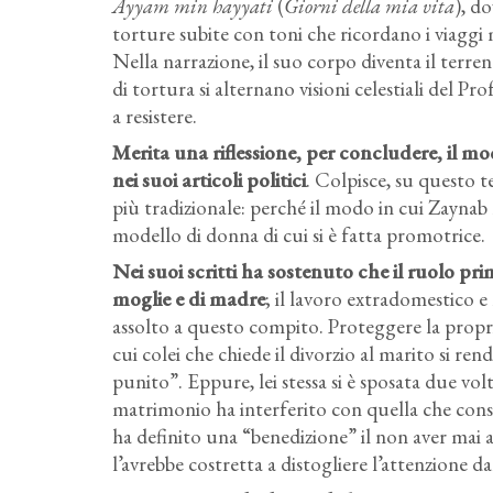
Ayyam min hayyati
(
Giorni della mia vita
), d
torture subite con toni che ricordano i viaggi mi
Nella narrazione, il suo corpo diventa il terreno
di tortura si alternano visioni celestiali del
a resistere.
Merita una riflessione, per concludere, il m
nei suoi articoli politici
. Colpisce, su questo t
più tradizionale: perché il modo in cui Zaynab 
modello di donna di cui si è fatta promotrice.
Nei suoi scritti ha sostenuto che il ruolo pri
moglie e di madre
; il lavoro extradomestico e 
assolto a questo compito. Proteggere la propri
cui colei che chiede il divorzio al marito si ren
punito”. Eppure, lei stessa si è sposata due vol
matrimonio ha interferito con quella che consid
ha definito una “benedizione” il non aver mai 
l’avrebbe costretta a distogliere l’attenzione dal