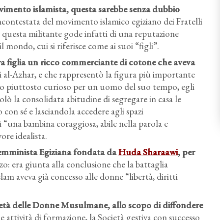
imento islamista, questa sarebbe senza dubbio
 incontestata del movimento islamico egiziano dei Fratelli
questa militante gode infatti di una reputazione
l mondo, cui si riferisce come ai suoi “figli”.
ra figlia un ricco commerciante di cotone
che aveva
di al-Azhar, e che rappresentò la figura più importante
do piuttosto curioso per un uomo del suo tempo, egli
olò la consolidata abitudine di segregare in casa le
con sé e lasciandola accedere agli spazi
 “una bambina coraggiosa, abile nella parola e
ore idealista.
Femminista Egizian
a fondata da
Huda Sharaawi
, per
: era giunta alla conclusione che la battaglia
lam aveva già concesso alle donne “libertà, diritti
ietà delle Donne Musulmane
, allo scopo di diffondere
le attività di formazione, la Società gestiva con successo