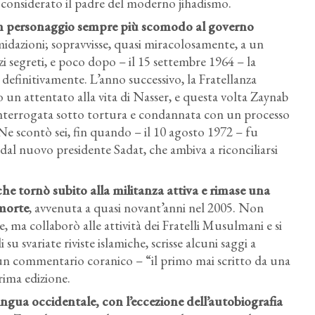
, considerato il padre del moderno jihadismo.
 un personaggio sempre più scomodo al governo
midazioni; sopravvisse, quasi miracolosamente, a un
izi segreti, e poco dopo – il 15 settembre 1964 – la
efinitivamente. L’anno successivo, la Fratellanza
 un attentato alla vita di Nasser, e questa volta Zaynab
 interrogata sotto tortura e condannata con un processo
Ne scontò sei, fin quando – il 10 agosto 1972 – fu
 dal nuovo presidente Sadat, che ambiva a riconciliarsi
e tornò subito alla militanza attiva e rimase una
 morte
, avvenuta a quasi novant’anni nel 2005. Non
ma collaborò alle attività dei Fratelli Musulmani e si
i su svariate riviste islamiche, scrisse alcuni saggi a
 un commentario coranico – “il primo mai scritto da una
rima edizione.
lingua occidentale
, con l’eccezione dell’autobiografia