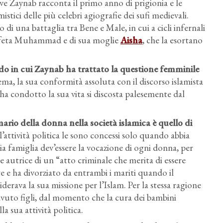
ove Zaynab racconta il primo anno di prigionia e le
stici delle più celebri agiografie dei sufi medievali.
 di una battaglia tra Bene e Male, in cui a cicli infernali
 Profeta Muhammad e di sua moglie
Aisha
, che la esortano
odo in cui Zaynab ha trattato la questione femminile
ema, la sua conformità assoluta con il discorso islamista
ha condotto la sua vita si discosta palesemente dal
mario della donna nella società islamica è quello di
l’attività politica le sono concessi solo quando abbia
a famiglia dev’essere la vocazione di ogni donna, per
de autrice di un “atto criminale che merita di essere
te e ha divorziato da entrambi i mariti quando il
erava la sua missione per l’Islam. Per la stessa ragione
avuto figli, dal momento che la cura dei bambini
la sua attività politica.