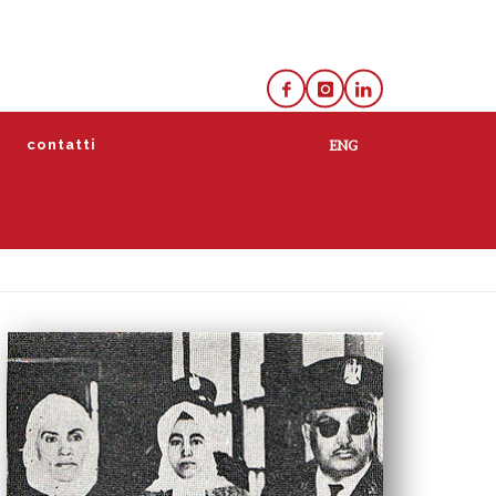
e
contatti