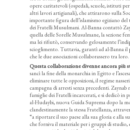
opere caritatevoli (ospedali, scuole, istituti pe
altri lavori artigianali), che attirarono sulla S
importante figura dell’islamismo egiziano de
dei Fratelli Musulmani. Al-Banna contattò Zay
quella delle Sorelle Musulmane, la sezione femm
ma lei rifiutò, conservando gelosamente l’in
scioglimento. Tuttavia, garantì ad al-Banna il
che le due associazioni collaborassero tra loro.
Questa collaborazione divenne ancora più st
sancì la fine della monarchia in Egitto e l’asc
eliminare tutte le opposizioni, il regime nass
campagna di arresti senza precedenti. Zaynab mis
famiglie dei Fratelli incarcerati, e si dedicò in
al-Hudaybi, nuova Guida Suprema dopo la morte 
clandestinamente la stessa Fratellanza, attrav
“a riportare il suo paese alla sua gloria e alla 
che forniva il materiale per i gruppi di studio