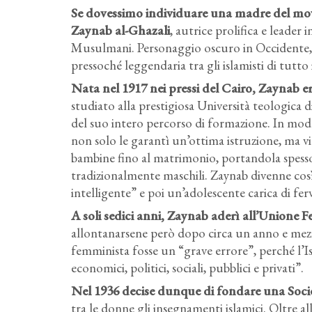
Se dovessimo individuare una madre del mov
Zaynab al-Ghazali
, autrice prolifica e leader
Musulmani. Personaggio oscuro in Occidente, 
pressoché leggendaria tra gli islamisti di tutto i
Nata nel 1917 nei pressi del Cairo, Zaynab e
studiato alla prestigiosa Università teologica 
del suo intero percorso di formazione. In mo
non solo le garantì un’ottima istruzione, ma vi
bambine fino al matrimonio, portandola spesso 
tradizionalmente maschili. Zaynab divenne così
intelligente” e poi un’adolescente carica di ferv
A soli sedici anni, Zaynab aderì all’Unione 
allontanarsene però dopo circa un anno e mezzo
femminista fosse un “grave errore”, perché l’Is
economici, politici, sociali, pubblici e privati”.
Nel 1936 decise dunque di fondare una Soc
tra le donne gli insegnamenti islamici. Oltre al