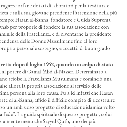
r ragazze orfane dotati di laboratori per la tessitura e
ocietà e sulla sua giovane presidente l’attenzione della più
l tempo: Hasan al-Banna, fondatore e Guida Suprema
nab per proporle di fondere la sua associazione con
inile della Fratellanza, e di diventarne la presidente:
dipendenza delle Donne Musulmane fino al loro
 proprio personale sostegno, e accettò di buon grado
retta dopo il luglio 1952
, quando un colpo di stato
esa al potere di Gamal ‘Abd al-Nasser. Determinato a
eriano sciolse la Fratellanza Musulmana e cominciò una
e allora la propria associazione al servizio delle
 prima persona alla loro causa. Fu a lei infatti che Hasan
di al-Banna, affidò il difficile compito di ricostruire
erso un ambizioso progetto di educazione islamica volto
sua fede”. La guida spirituale di questo progetto, colui
, era niente meno che Sayyid Qutb, uno dei più