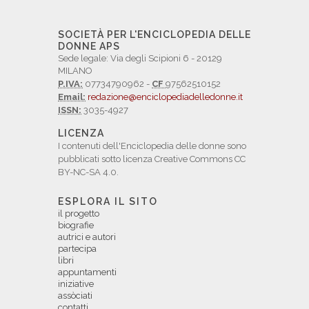
SOCIETÀ PER L'ENCICLOPEDIA DELLE
DONNE APS
Sede legale: Via degli Scipioni 6 - 20129
MILANO
P.IVA:
07734790962 -
CF
97562510152
Email:
redazione@enciclopediadelledonne.it
ISSN:
3035-4927
LICENZA
I contenuti dell'Enciclopedia delle donne sono
pubblicati sotto licenza Creative Commons CC
BY-NC-SA 4.0.
ESPLORA IL SITO
il progetto
biografie
autrici e autori
partecipa
libri
appuntamenti
iniziative
assòciati
contatti