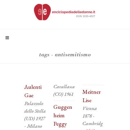
tags - antisemitismo
Aulenti
Cavallasca
Meitner
(CO) 1961
Gae
Lise
Palazzolo
Guggen
Vienna
dello Stella
heim
1878 -
(UD) 1927
Peggy
Cambridg
- Milano