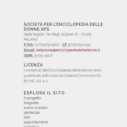
SOCIETÀ PER L'ENCICLOPEDIA DELLE
DONNE APS
Sede legale: Via degli Scipioni 6 - 20129
MILANO
P.IVA:
07734790962 -
CF
97562510152
Email:
redazione@enciclopediadelledonne.it
ISSN:
3035-4927
LICENZA
I contenuti dell'Enciclopedia delle donne sono
pubblicati sotto licenza Creative Commons CC
BY-NC-SA 4.0.
ESPLORA IL SITO
il progetto
biografie
autrici e autori
partecipa
libri
appuntamenti
iniziative