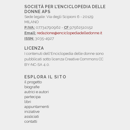
SOCIETÀ PER L'ENCICLOPEDIA DELLE
DONNE APS
Sede legale: Via degli Scipioni 6 - 20129
MILANO
P.IVA:
07734790962 -
CF
97562510152
Email:
redazione@enciclopediadelledonne.it
ISSN:
3035-4927
LICENZA
I contenuti dell'Enciclopedia delle donne sono
pubblicati sotto licenza Creative Commons CC
BY-NC-SA 4.0.
ESPLORA IL SITO
il progetto
biografie
autrici e autori
partecipa
libri
appuntamenti
iniziative
assòciati
contatti